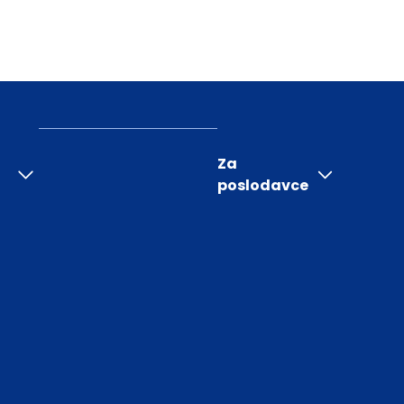
Za
poslodavce