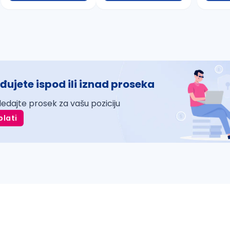
đujete ispod ili iznad proseka
ledajte prosek za vašu poziciju
plati