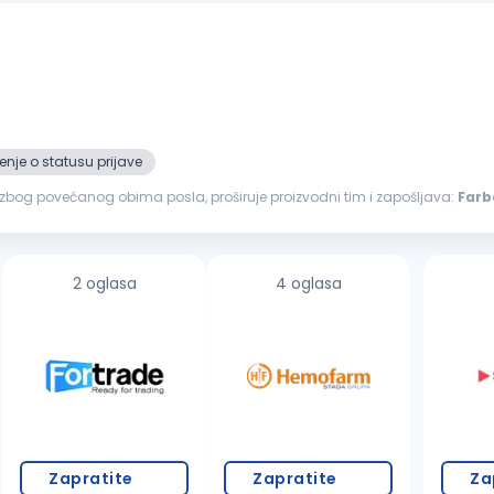
nje o statusu prijave
, zbog povećanog obima posla, proširuje proizvodni tim i zapošljava:
Farb
šmirglanje, gitovanje, farbanje i završna obrada nameštaja Nudimo...
2 oglasa
4 oglasa
Zapratite
Zapratite
Za