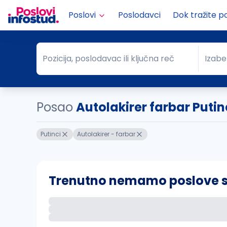
Poslovi
Poslodavci
Dok tražite p
Pozicija, poslodavac ili ključna reč
Izabe
Pozicija, poslodavac ili ključna reč
Grad
Posao
Autolakirer farbar Putin
Putinci
Autolakirer - farbar
Trenutno nemamo poslove sa 
Ako sačuvate ovu pretragu, obavestićemo va