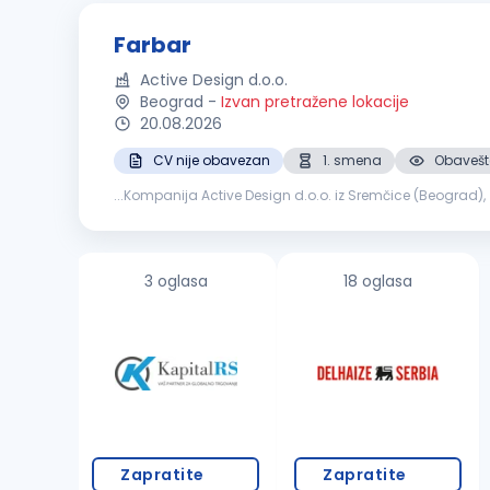
Farbar
Active Design d.o.o.
Beograd
-
Izvan pretražene lokacije
20.08.2026
CV nije obavezan
1. smena
Obavešte
...Kompanija Active Design d.o.o. iz Sremčice (Beograd)
3 oglasa
18 oglasa
Zapratite
Zapratite