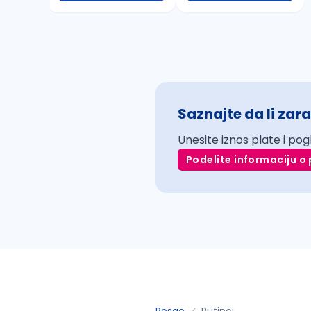
Saznajte da li zara
Unesite iznos plate i pog
Podelite informaciju o 
Posao
Putinci