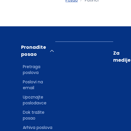
Pronađite
Za
posao
medije
Pretraga
poslova
Poslovi na
email
Upoznajte
poslodavce
Dok tražite
posao
Arhiva poslova