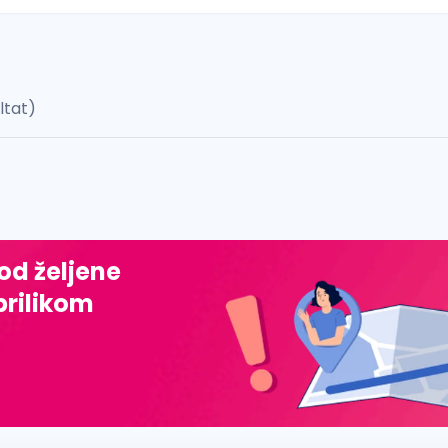
ultat)
 š, đ, ž, dž)
 od željene
prilikom