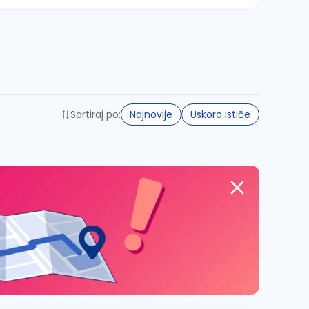
Sortiraj po:
Najnovije
Uskoro ističe