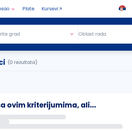
osao
Plate
Kursevi
Oblast rada
rite grad
Oblast rada
ci
(0 rezultata)
ovim kriterijumima, ali...
s putem email-a kada se pojave novi poslovi.