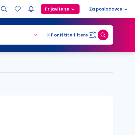
Prijavite se
Za poslodavce
Poništite filtere