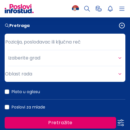
Pretraga
Pozicija, poslodavac ili ključna reč
Pozicija, poslodavac ili ključna reč
Izaberite grad
Grad
Oblast rada
Oblast rada
Plata u oglasu
Poslovi za mlade
Pretražite