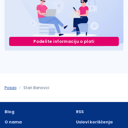
Podelite informaciju o plati
Posao
Stari Banovci
Blog
RSS
O nama
Uslovi korišćenja