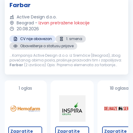
Farbar
Active Design d.o.o.
Beograd
-
Izvan pretražene lokacije
20.08.2026
CV nije obavezan
1. smena
Obaveštenje o statusu prijave
...Kompanija Active Design d.o.o. iz Sremčice (Beograd), zbog
povećanog obima posla, proširuje proizvodni tim i zapošljava:
Farbar
(2 izvršioca) Opis: Priprema elemenata za farbanje
šmirglanje, gitovanje, farbanje i završna obrada nameštaja
Nudimo...
1 oglas
18 oglasa
Zapratite
Zapratite
Zapratite