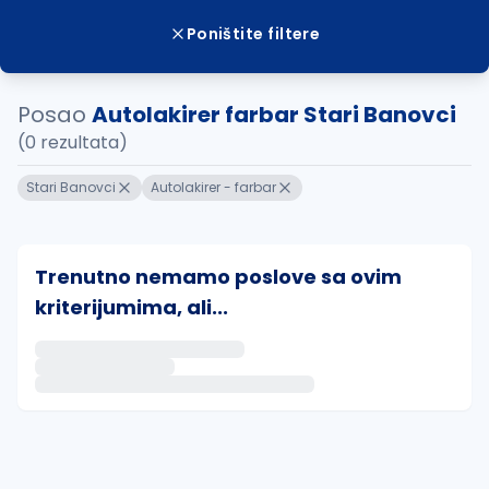
Poništite filtere
Posao
Autolakirer farbar Stari Banovci
(0 rezultata)
Stari Banovci
Autolakirer - farbar
Trenutno nemamo poslove sa ovim
kriterijumima, ali...
Ako sačuvate ovu pretragu, obavestićemo vas putem 
uvajte pretragu