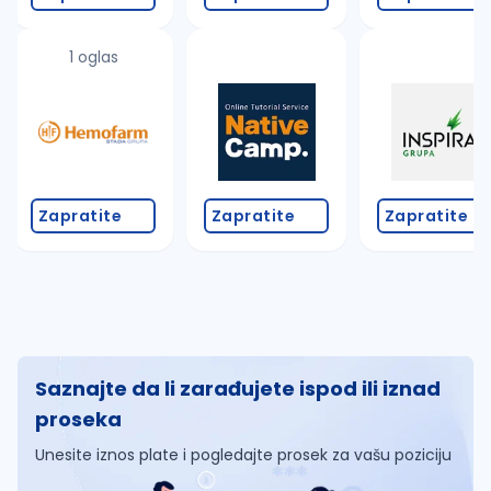
1 oglas
Zapratite
Zapratite
Zapratite
Saznajte da li zarađujete ispod ili iznad
proseka
Unesite iznos plate i pogledajte prosek za vašu poziciju