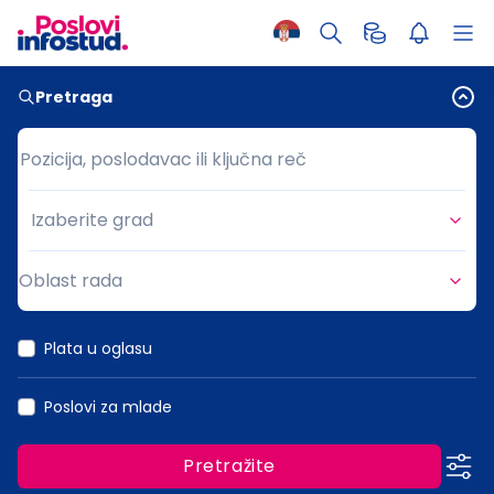
Pretraga
Pozicija, poslodavac ili ključna reč
Pozicija, poslodavac ili ključna reč
Izaberite grad
Grad
Oblast rada
Oblast rada
Plata u oglasu
Poslovi za mlade
Pretražite