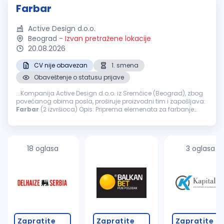
Farbar
Active Design d.o.o.
Beograd
-
Izvan pretražene lokacije
20.08.2026
CV nije obavezan
1. smena
Obaveštenje o statusu prijave
...Kompanija Active Design d.o.o. iz Sremčice (Beograd), zbog
povećanog obima posla, proširuje proizvodni tim i zapošljava:
Farbar
(2 izvršioca) Opis: Priprema elemenata za farbanje
šmirglanje, gitovanje, farbanje i završna obrada nameštaja
Nudimo...
18 oglasa
3 oglasa
Zapratite
Zapratite
Zapratite