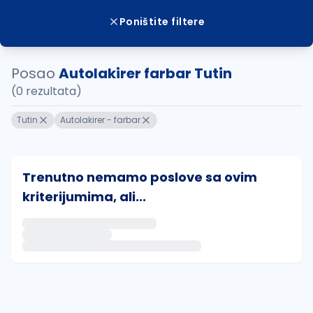
Poništite filtere
Posao
Autolakirer farbar Tutin
(0 rezultata)
Tutin
Autolakirer - farbar
Trenutno nemamo poslove sa ovim
kriterijumima, ali...
Ako sačuvate ovu pretragu, obavestićemo vas putem 
uvajte pretragu