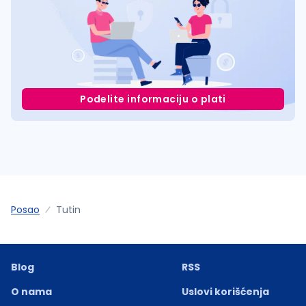
Podelite informaciju o plati
Posao
Tutin
Blog
RSS
O nama
Uslovi korišćenja