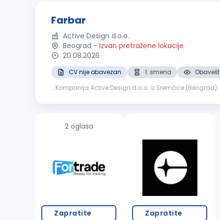
Farbar
Active Design d.o.o.
Beograd
-
Izvan pretražene lokacije
20.08.2026
CV nije obavezan
1. smena
Obavešte
...Kompanija Active Design d.o.o. iz Sremčice (Beograd)
2 oglasa
Zapratite
Zapratite