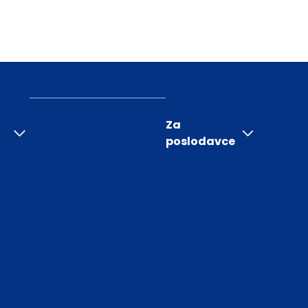
Za
poslodavce