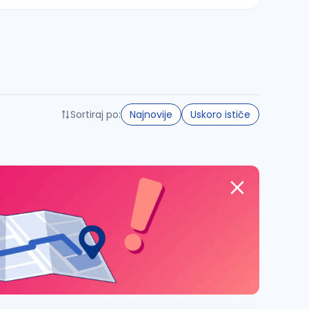
Sortiraj po:
Najnovije
Uskoro ističe