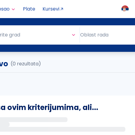
osao
Plate
Kursevi
Oblast rada
rite grad
Oblast rada
evo
(0 rezultata)
ovim kriterijumima, ali...
s putem email-a kada se pojave novi poslovi.