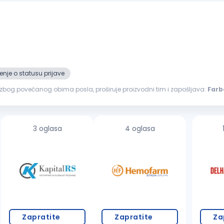
nje o statusu prijave
, zbog povećanog obima posla, proširuje proizvodni tim i zapošljava:
Farb
šmirglanje, gitovanje, farbanje i završna obrada nameštaja Nudimo...
3 oglasa
4 oglasa
Zapratite
Zapratite
Za