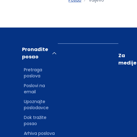
Pronađite
Za
posao
medije
Pretraga
poslova
Poslovi na
email
Upoznajte
poslodavce
Dok tražite
posao
Arhiva poslova