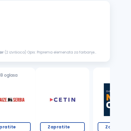
ar
(2 izvršioca) Opis: Priprema elemenata za farbanje
18 oglasa
pratite
Zapratite
Zapratite