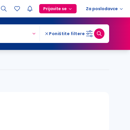
Prijavite se
Za poslodavce
Poništite filtere