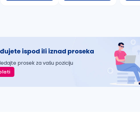
đujete ispod ili iznad proseka
ledajte prosek za vašu poziciju
plati