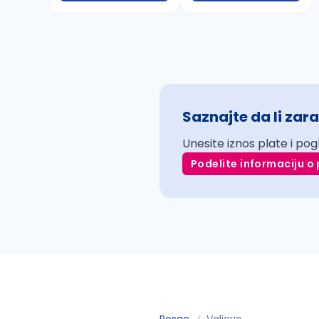
Saznajte da li zara
Unesite iznos plate i pog
Podelite informaciju o 
Posao
Valjevo