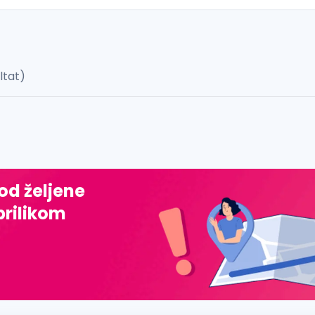
ultat)
 š, đ, ž, dž)
 od željene
prilikom