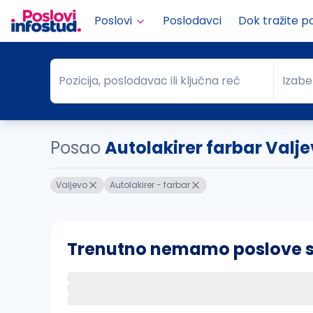
Poslovi
Poslodavci
Dok tražite p
Pozicija, poslodavac ili ključna reč
Izabe
Pozicija, poslodavac ili ključna reč
Grad
Posao
Autolakirer farbar Valj
Valjevo
Autolakirer - farbar
Trenutno nemamo poslove sa 
Ako sačuvate ovu pretragu, obavestićemo va