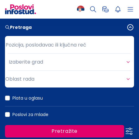
Pretraga
Pozicija, poslodavac ili ključna reč
Pozicija, poslodavac ili ključna reč
Izaberite grad
Grad
Oblast rada
Oblast rada
Plata u oglasu
Poslovi za mlade
Pretražite