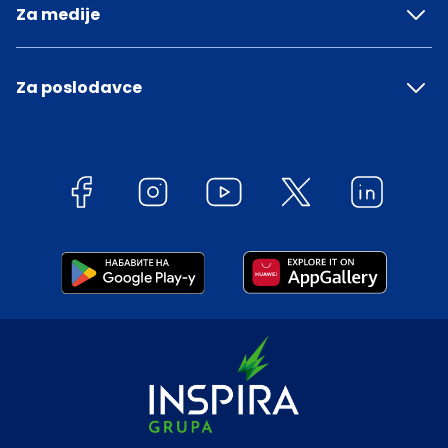
Za medije
Za poslodavce