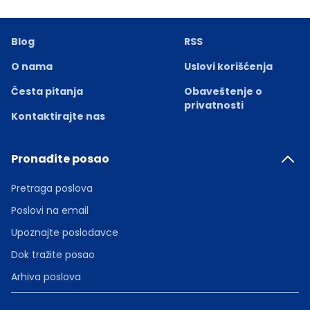
Blog
RSS
O nama
Uslovi korišćenja
Česta pitanja
Obaveštenje o
privatnosti
Kontaktirajte nas
Pronađite posao
Pretraga poslova
Poslovi na email
Upoznajte poslodavce
Dok tražite posao
Arhiva poslova