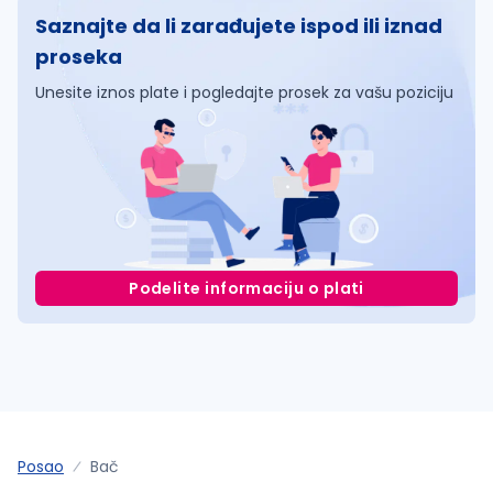
Saznajte da li zarađujete ispod ili iznad
proseka
Unesite iznos plate i pogledajte prosek za vašu poziciju
Podelite informaciju o plati
Posao
Bač