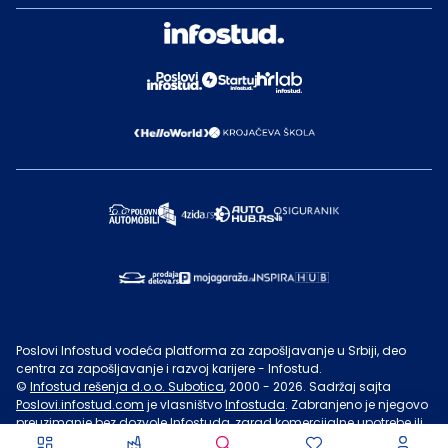
Poslovi Infostud vodeća platforma za zapošljavanje u Srbiji, deo
centra za zapošljavanje i razvoj karijere - Infostud.
©
Infostud rešenja d.o.o. Subotica
, 2000 -
2026
. Sadržaj sajta
Poslovi.infostud.com
je vlasništvo
Infostuda
. Zabranjeno je njegovo
preuzimanje bez dozvole
Infostuda
, zarad komercijalne upotrebe ili
u druge svrhe, osim za lične potrebe posetilaca sajta.
Uslovi