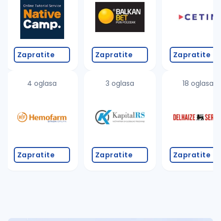
Takođe možete da:
proverite pravopisne greške (koristite č, ć, š, đ, ž,
povećajte radijus za odabrani grad
promenite odabrane filtere pretrage
Zapratite
Zapratite
Zapratite
4 oglasa
3 oglasa
18 oglasa
Zapratite
Zapratite
Zapratite