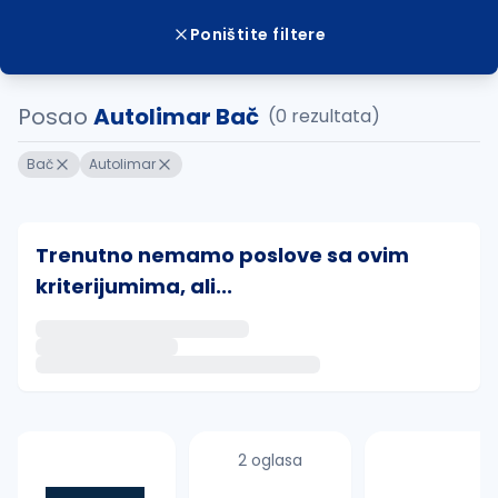
Poništite filtere
Posao
Autolimar Bač
(0 rezultata)
Bač
Autolimar
Trenutno nemamo poslove sa ovim
kriterijumima, ali...
Ako sačuvate ovu pretragu, obavestićemo vas putem 
uvajte pretragu
2 oglasa