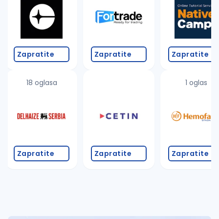
Takođe možete da:
proverite pravopisne greške (koristite č, ć, š, đ, ž,
povećajte radijus za odabrani grad
promenite odabrane filtere pretrage
Zapratite
Zapratite
Zapratite
18 oglasa
1 oglas
Zapratite
Zapratite
Zapratite