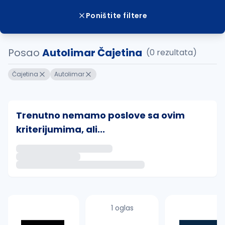
Poništite filtere
Posao
Autolimar Čajetina
(0 rezultata)
Čajetina
Autolimar
Trenutno nemamo poslove sa ovim
kriterijumima, ali...
Ako sačuvate ovu pretragu, obavestićemo vas putem 
uvajte pretragu
1 oglas