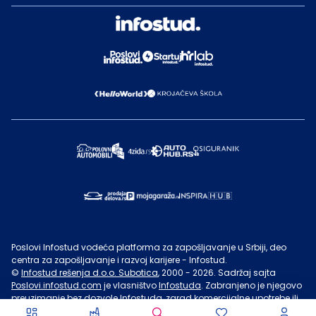
Poslovi Infostud vodeća platforma za zapošljavanje u Srbiji, deo
centra za zapošljavanje i razvoj karijere - Infostud.
©
Infostud rešenja d.o.o. Subotica
, 2000 -
2026
. Sadržaj sajta
Poslovi.infostud.com
je vlasništvo
Infostuda
. Zabranjeno je njegovo
preuzimanje bez dozvole
Infostuda
, zarad komercijalne upotrebe ili
u druge svrhe, osim za lične potrebe posetilaca sajta.
Uslovi