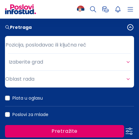
Pretraga
Pozicija, poslodavac ili ključna reč
Pozicija, poslodavac ili ključna reč
Izaberite grad
Grad
Oblast rada
Oblast rada
Plata u oglasu
Poslovi za mlade
Pretražite