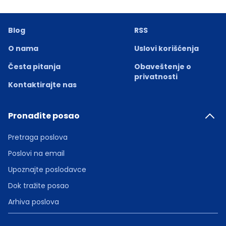
Blog
RSS
O nama
Uslovi korišćenja
Česta pitanja
Obaveštenje o
privatnosti
Kontaktirajte nas
Pronađite posao
Pretraga poslova
Poslovi na email
Upoznajte poslodavce
Dok tražite posao
Arhiva poslova