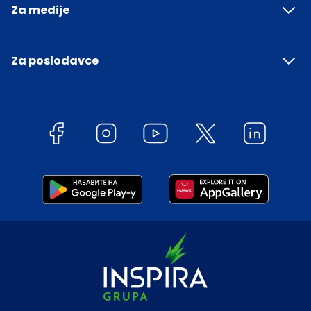
Za medije
Za poslodavce