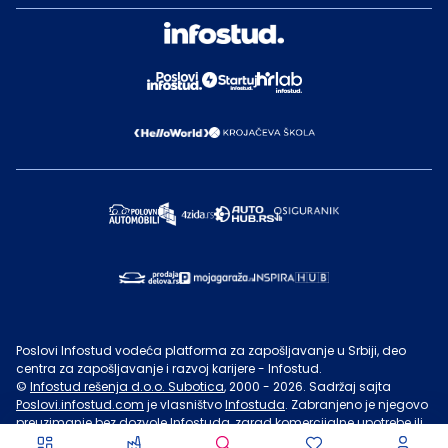
Poslovi Infostud vodeća platforma za zapošljavanje u Srbiji, deo
centra za zapošljavanje i razvoj karijere - Infostud.
©
Infostud rešenja d.o.o. Subotica
, 2000 -
2026
. Sadržaj sajta
Poslovi.infostud.com
je vlasništvo
Infostuda
. Zabranjeno je njegovo
preuzimanje bez dozvole
Infostuda
, zarad komercijalne upotrebe ili
u druge svrhe, osim za lične potrebe posetilaca sajta.
Uslovi