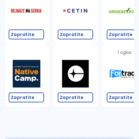
Takođe možete da:
proverite pravopisne greške (koristite č, ć, š, đ, ž,
povećajte radijus za odabrani grad
promenite odabrane filtere pretrage
Zapratite
Zapratite
Zapratite
1 oglas
Zapratite
Zapratite
Zapratite