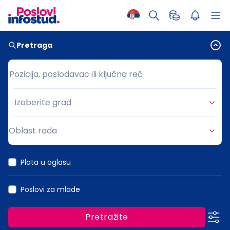
Pretraga
Pozicija, poslodavac ili ključna reč
Pozicija, poslodavac ili ključna reč
Izaberite grad
Grad
Oblast rada
Oblast rada
Plata u oglasu
Poslovi za mlade
Pretražite