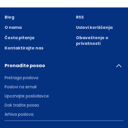
Blog
RSS
O nama
Uslovi korišćenja
Česta pitanja
Obaveštenje o
privatnosti
Kontaktirajte nas
Pronađite posao
Pretraga poslova
Poslovi na email
Upoznajte poslodavce
Dok tražite posao
Arhiva poslova