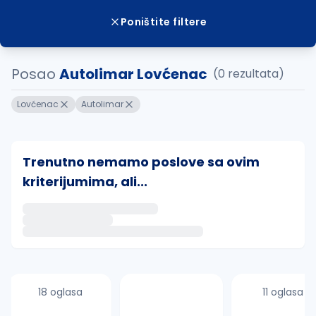
Poništite filtere
Posao
Autolimar Lovćenac
(0 rezultata)
Lovćenac
Autolimar
Trenutno nemamo poslove sa ovim
kriterijumima, ali...
Ako sačuvate ovu pretragu, obavestićemo vas putem 
uvajte pretragu
18 oglasa
11 oglasa