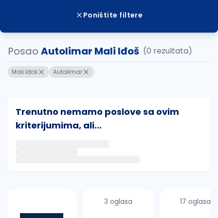
Poništite filtere
Posao
Autolimar Mali Iđoš
(0 rezultata)
Mali Iđoš
Autolimar
Trenutno nemamo poslove sa ovim
kriterijumima, ali...
Ako sačuvate ovu pretragu, obavestićemo vas putem 
uvajte pretragu
3 oglasa
17 oglasa