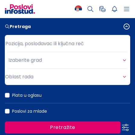
Pretraga
Pozicija, poslodavac ili ključna reč
Pozicija, poslodavac ili ključna reč
Izaberite grad
Grad
Oblast rada
Oblast rada
Plata u oglasu
Poslovi za mlade
Pretražite