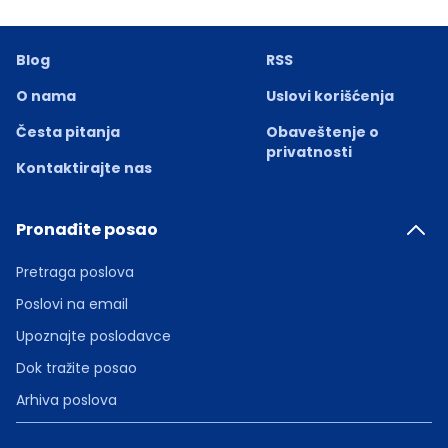
Blog
RSS
O nama
Uslovi korišćenja
Česta pitanja
Obaveštenje o
privatnosti
Kontaktirajte nas
Pronađite posao
Pretraga poslova
Poslovi na email
Upoznajte poslodavce
Dok tražite posao
Arhiva poslova