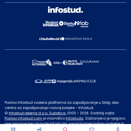
Poslovi Infostud vodeća platforma za zapošljavanje u Srbiji, deo
centra za zapošljavanje i razvoj karijere - Infostud.
©
Infostud rešenja d.o.o. Subotica
, 2000 -
2026
. Sadržaj sajta
Poslovi.infostud.com
je vlasništvo
Infostuda
. Zabranjeno je njegovo
preuzimanje bez dozvole
Infostuda
, zarad komercijalne upotrebe ili
u druge svrhe, osim za lične potrebe posetilaca sajta.
Uslovi