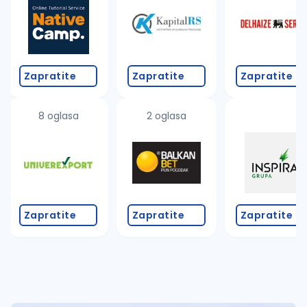
Takođe možete da:
proverite pravopisne greške (koristite č, ć, š, đ, ž,
povećajte radijus za odabrani grad
promenite odabrane filtere pretrage
Zapratite
Zapratite
Zapratite
8 oglasa
2 oglasa
Zapratite
Zapratite
Zapratite