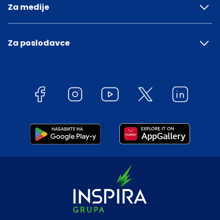
Za medije
Za poslodavce