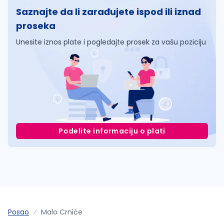
Saznajte da li zarađujete ispod ili iznad
proseka
Unesite iznos plate i pogledajte prosek za vašu poziciju
Podelite informaciju o plati
Posao
Malo Crniće