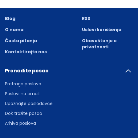
Blog
RSS
O nama
Uslovi korišćenja
Česta pitanja
Obaveštenje o
privatnosti
Kontaktirajte nas
Pronađite posao
Pretraga poslova
Poslovi na email
Upoznajte poslodavce
Dok tražite posao
Arhiva poslova