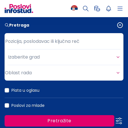
Pretraga
Pozicija, poslodavac ili ključna reč
Pozicija, poslodavac ili ključna reč
Izaberite grad
Grad
Oblast rada
Oblast rada
Plata u oglasu
Poslovi za mlade
Pretražite