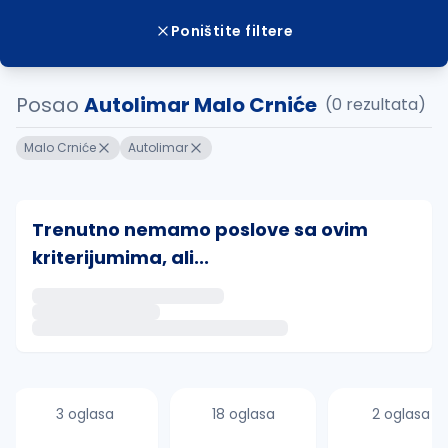
Poništite filtere
Posao
Autolimar Malo Crniće
(0 rezultata)
Malo Crniće
Autolimar
Trenutno nemamo poslove sa ovim
kriterijumima, ali...
Ako sačuvate ovu pretragu, obavestićemo vas putem 
uvajte pretragu
3 oglasa
18 oglasa
2 oglasa