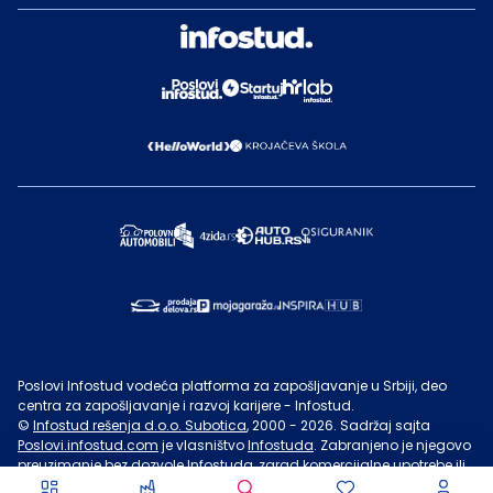
Poslovi Infostud vodeća platforma za zapošljavanje u Srbiji, deo
centra za zapošljavanje i razvoj karijere - Infostud.
©
Infostud rešenja d.o.o. Subotica
, 2000 -
2026
. Sadržaj sajta
Poslovi.infostud.com
je vlasništvo
Infostuda
. Zabranjeno je njegovo
preuzimanje bez dozvole
Infostuda
, zarad komercijalne upotrebe ili
u druge svrhe, osim za lične potrebe posetilaca sajta.
Uslovi