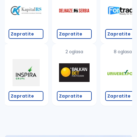
Takođe možete da:
proverite pravopisne greške (koristite č, ć, š, đ, ž,
povećajte radijus za odabrani grad
promenite odabrane filtere pretrage
Zapratite
Zapratite
Zapratite
2 oglasa
8 oglasa
Zapratite
Zapratite
Zapratite