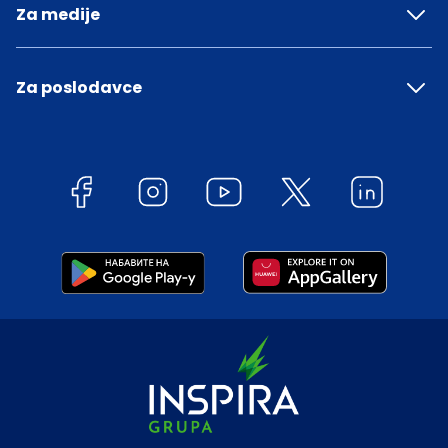
Za medije
Za poslodavce