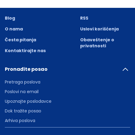
Blog
RSS
O nama
Uslovi korišćenja
Česta pitanja
Obaveštenje o
privatnosti
Kontaktirajte nas
Pronađite posao
Pretraga poslova
Poslovi na email
Upoznajte poslodavce
Dok tražite posao
Arhiva poslova