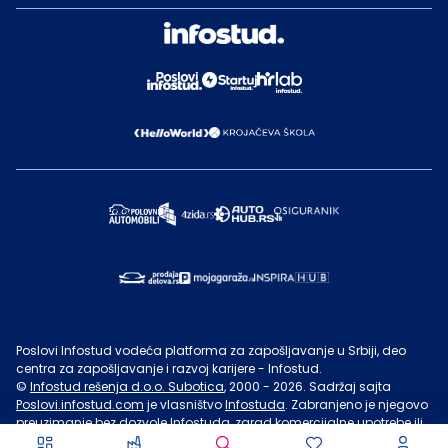
Poslovi Infostud vodeća platforma za zapošljavanje u Srbiji, deo
centra za zapošljavanje i razvoj karijere - Infostud.
©
Infostud rešenja d.o.o. Subotica
, 2000 -
2026
. Sadržaj sajta
Poslovi.infostud.com
je vlasništvo
Infostuda
. Zabranjeno je njegovo
preuzimanje bez dozvole
Infostuda
, zarad komercijalne upotrebe ili
u druge svrhe, osim za lične potrebe posetilaca sajta.
Uslovi