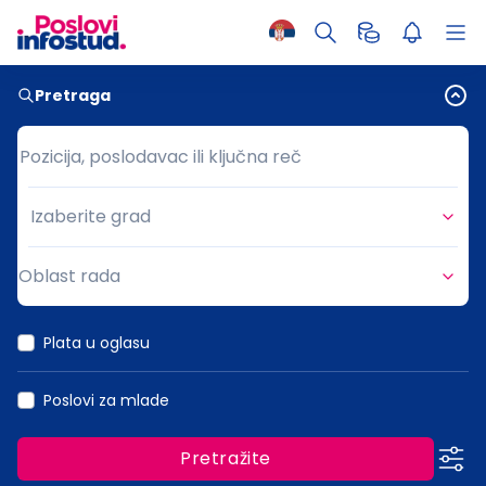
Pretraga
Pozicija, poslodavac ili ključna reč
Pozicija, poslodavac ili ključna reč
Izaberite grad
Grad
Oblast rada
Oblast rada
Plata u oglasu
Poslovi za mlade
Pretražite