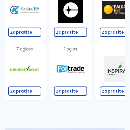
Takođe možete da:
proverite pravopisne greške (koristite č, ć, š, đ, ž,
povećajte radijus za odabrani grad
promenite odabrane filtere pretrage
Zapratite
Zapratite
Zapratite
7 oglasa
1 oglas
Zapratite
Zapratite
Zapratite