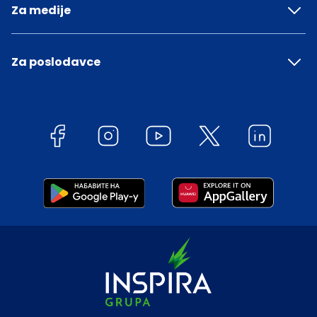
Za medije
Za poslodavce