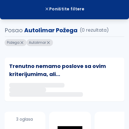
Poništite filtere
Posao
Autolimar Požega
(0 rezultata)
Požega
Autolimar
Trenutno nemamo poslove sa ovim
kriterijumima, ali...
Ako sačuvate ovu pretragu, obavestićemo vas putem 
uvajte pretragu
3 oglasa