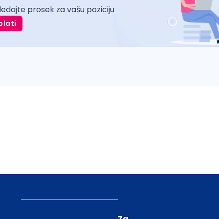
ledajte prosek za vašu poziciju
plati
Za