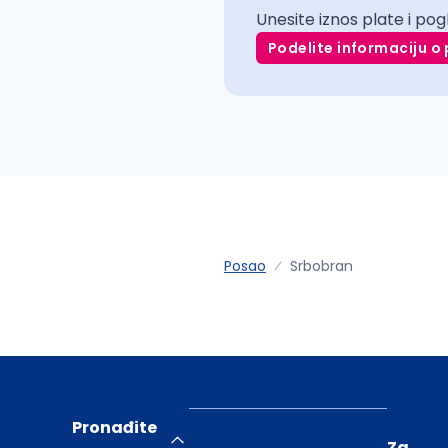
Unesite iznos plate i pog
Podelite informaciju o 
Posao
Srbobran
Pronađite
Za