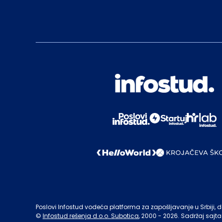
Poslovi Infostud vodeća platforma za zapošljavanje u Srbiji, de
©
Infostud rešenja d.o.o. Subotica
, 2000 -
2026
. Sadržaj sajta