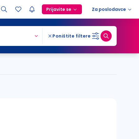
Prijavite se
Za poslodavce
Poništite filtere