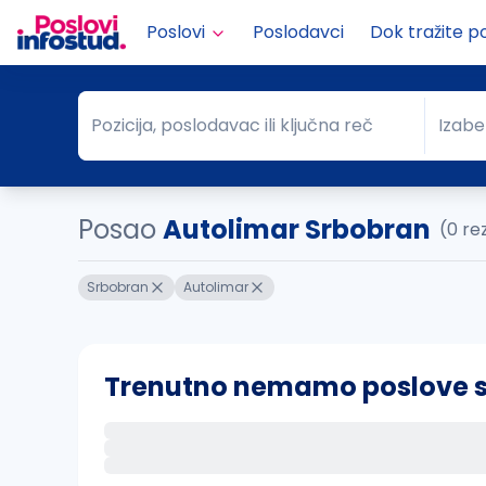
Poslovi
Poslodavci
Dok tražite p
Pozicija, poslodavac ili ključna reč
Izabe
Pozicija, poslodavac ili ključna reč
Grad
Posao
Autolimar Srbobran
(0 re
Srbobran
Autolimar
Trenutno nemamo poslove sa 
Ako sačuvate ovu pretragu, obavestićemo va