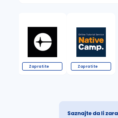
Sačuvajte pretragu
Takođe možete da:
proverite pravopisne greške (koristite č, ć,
povećajte radijus za odabrani grad
promenite odabrane filtere pretrage
Zapratite
Zapratite
Saznajte da li zara