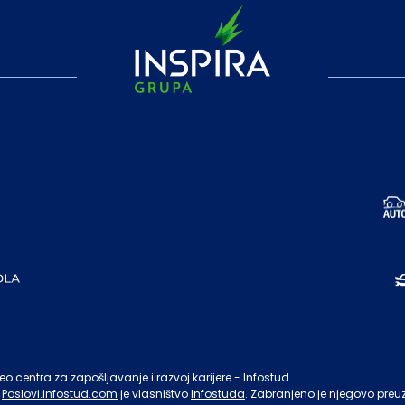
o centra za zapošljavanje i razvoj karijere - Infostud.
Poslovi.infostud.com
je vlasništvo
Infostuda
. Zabranjeno je njegovo preu