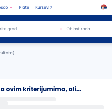
osao
Plate
Kursevi
Oblast rada
rite grad
Oblast rada
zultata)
ovim kriterijumima, ali...
s putem email-a kada se pojave novi poslovi.