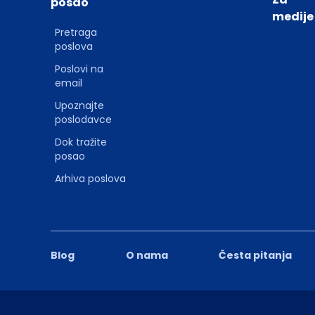
posao
medije
Pretraga
poslova
Poslovi na
email
Upoznajte
poslodavce
Dok tražite
posao
Arhiva poslova
Blog
O nama
Česta pitanja