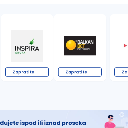
 š, đ, ž, dž)
Zapratite
Zapratite
Za
đujete ispod ili iznad proseka