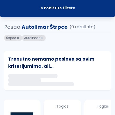
Poništite filtere
Posao
Autolimar Štrpce
(0 rezultata)
Štrpce
Autolimar
Trenutno nemamo poslove sa ovim
kriterijumima, ali...
Ako sačuvate ovu pretragu, obavestićemo vas putem 
uvajte pretragu
1 oglas
1 oglas