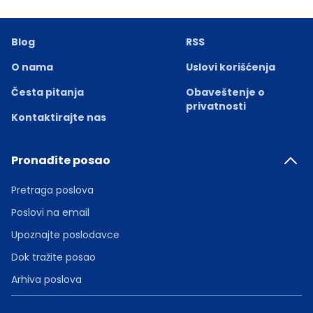
Blog
RSS
O nama
Uslovi korišćenja
Česta pitanja
Obaveštenje o
privatnosti
Kontaktirajte nas
Pronađite posao
Pretraga poslova
Poslovi na email
Upoznajte poslodavce
Dok tražite posao
Arhiva poslova