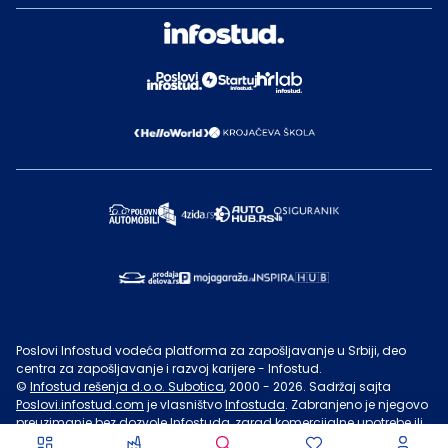
Poslovi Infostud vodeća platforma za zapošljavanje u Srbiji, deo
centra za zapošljavanje i razvoj karijere - Infostud.
©
Infostud rešenja d.o.o. Subotica
, 2000 -
2026
. Sadržaj sajta
Poslovi.infostud.com
je vlasništvo
Infostuda
. Zabranjeno je njegovo
preuzimanje bez dozvole
Infostuda
, zarad komercijalne upotrebe ili
u druge svrhe, osim za lične potrebe posetilaca sajta.
Uslovi