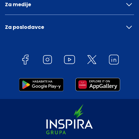
Za medije
Za poslodavce