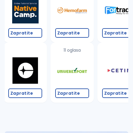
Takođe možete da:
proverite pravopisne greške (koristite č, ć, š, đ, ž,
povećajte radijus za odabrani grad
promenite odabrane filtere pretrage
Zapratite
Zapratite
Zapratite
11 oglasa
Zapratite
Zapratite
Zapratite