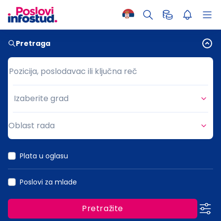
Pretraga
Pozicija, poslodavac ili ključna reč
Pozicija, poslodavac ili ključna reč
Izaberite grad
Grad
Oblast rada
Oblast rada
Plata u oglasu
Poslovi za mlade
Pretražite