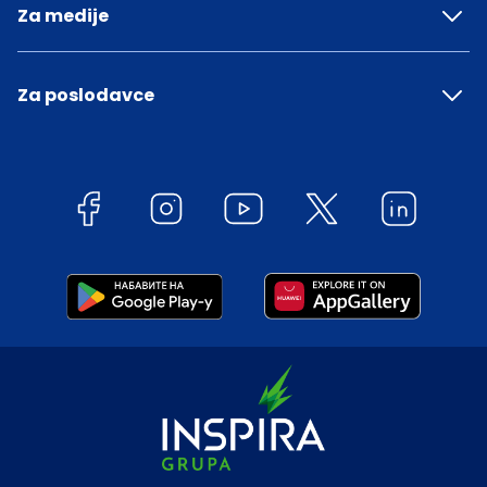
Za medije
Za poslodavce