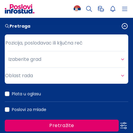
Pretraga
Pozicija, poslodavac ili ključna reč
Pozicija, poslodavac ili ključna reč
Izaberite grad
Grad
Oblast rada
Oblast rada
Plata u oglasu
Poslovi za mlade
Pretražite