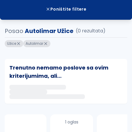
Poništite filtere
Posao
Autolimar Užice
(0 rezultata)
Užice
Autolimar
Trenutno nemamo poslove sa ovim
kriterijumima, ali...
Ako sačuvate ovu pretragu, obavestićemo vas putem 
uvajte pretragu
1 oglas