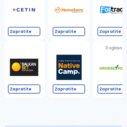
Takođe možete da:
proverite pravopisne greške (koristite č, ć, š, đ, ž,
povećajte radijus za odabrani grad
promenite odabrane filtere pretrage
Zapratite
Zapratite
Zapratite
11 oglasa
Zapratite
Zapratite
Zapratite