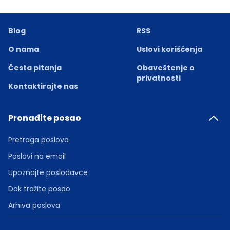
Blog
RSS
O nama
Uslovi korišćenja
Česta pitanja
Obaveštenje o
privatnosti
Kontaktirajte nas
Pronađite posao
Pretraga poslova
Poslovi na email
Upoznajte poslodavce
Dok tražite posao
Arhiva poslova