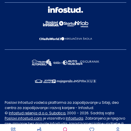
Poslovi Infostud vodeća platforma za zapošljavanje u Srbiji, deo
centra za zapošljavanje i razvoj karijere - Infostud.
©
Infostud rešenja d.o.o. Subotica
, 2000 -
2026
. Sadržaj sajta
Poslovi.infostud.com
je vlasništvo
Infostuda
. Zabranjeno je njegovo
preuzimanje bez dozvole
Infostuda
, zarad komercijalne upotrebe ili
u druge svrhe, osim za lične potrebe posetilaca sajta.
Uslovi