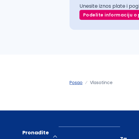
Unesite iznos plate i pog
Podelite informaciju o 
Posao
Vlasotince
Pronađite
Za