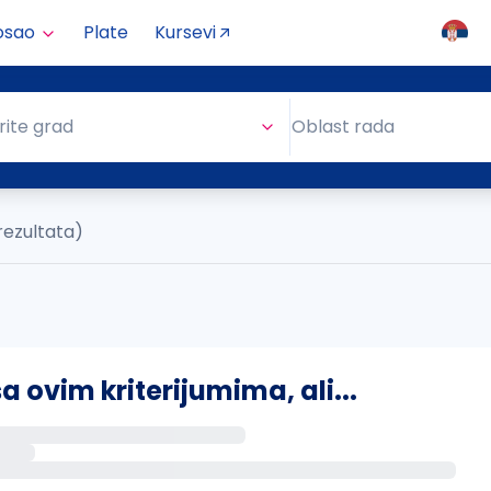
osao
Plate
Kursevi
Oblast rada
rite grad
Oblast rada
rezultata)
ovim kriterijumima, ali...
s putem email-a kada se pojave novi poslovi.