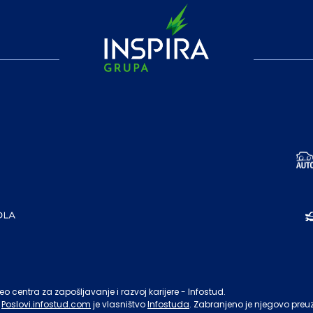
o centra za zapošljavanje i razvoj karijere - Infostud.
Poslovi.infostud.com
je vlasništvo
Infostuda
. Zabranjeno je njegovo preu