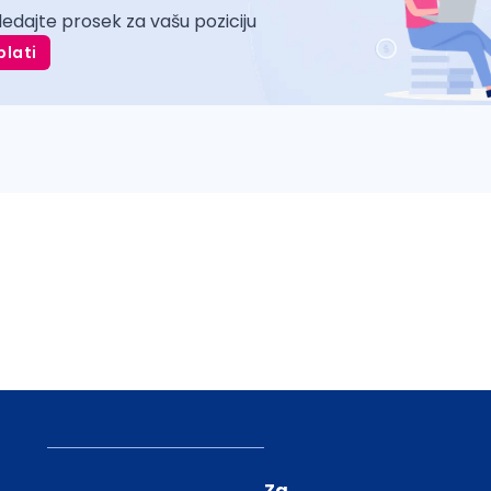
ledajte prosek za vašu poziciju
plati
Za