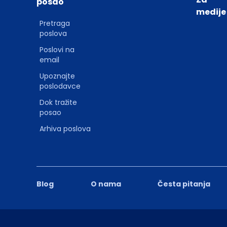
posao
medije
Pretraga
poslova
Poslovi na
email
Upoznajte
poslodavce
Dok tražite
posao
Arhiva poslova
Blog
O nama
Česta pitanja