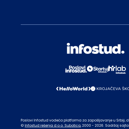
Poslovi Infostud vodeća platforma za zapošljavanje u Srbiji, de
©
Infostud rešenja d.o.o. Subotica
, 2000 -
2026
. Sadržaj sajta