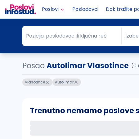
Poslovi
Poslodavci
Dok tražite p
Pozicija, poslodavac ili ključna reč
Izabe
Pozicija, poslodavac ili ključna reč
Grad
Posao
Autolimar Vlasotince
(0 
Vlasotince
Autolimar
Trenutno nemamo poslove sa 
Ako sačuvate ovu pretragu, obavestićemo va