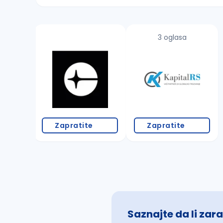
Sačuvajte pretragu
3 oglasa
Takođe možete da:
proverite pravopisne greške (koristite č, ć,
povećajte radijus za odabrani grad
promenite odabrane filtere pretrage
Zapratite
Zapratite
Saznajte da li zara