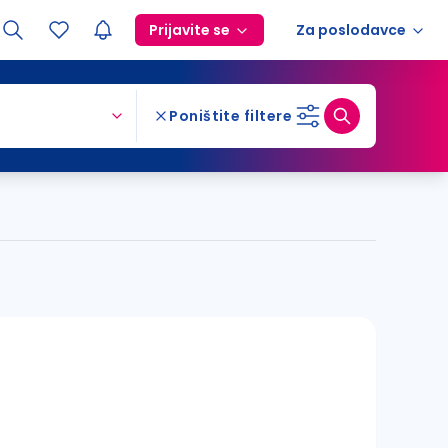
Prijavite se
Za poslodavce
Poništite filtere