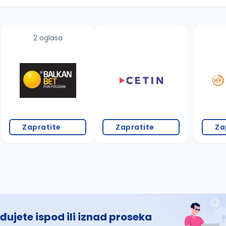
2 oglasa
 š, đ, ž, dž)
Zapratite
Zapratite
Za
đujete ispod ili iznad proseka