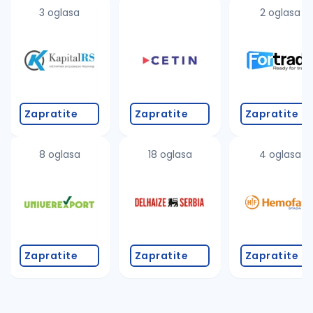
uvajte pretragu
3 oglasa
2 oglasa
Takođe možete da:
proverite pravopisne greške (koristite č, ć, š, đ, ž,
povećajte radijus za odabrani grad
promenite odabrane filtere pretrage
Zapratite
Zapratite
Zapratite
8 oglasa
18 oglasa
4 oglasa
Zapratite
Zapratite
Zapratite