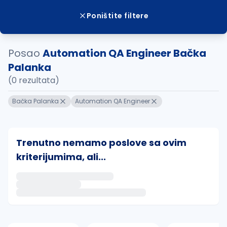
Poništite filtere
Posao
Automation QA Engineer Bačka
Palanka
(0 rezultata)
Bačka Palanka
Automation QA Engineer
Trenutno nemamo poslove sa ovim
kriterijumima, ali...
Ako sačuvate ovu pretragu, obavestićemo vas putem 