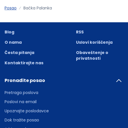
Posao
Bačka Palanka
Blog
RSS
O nama
Uslovi korišćenja
Česta pitanja
Obaveštenje o
privatnosti
Kontaktirajte nas
Pronađite posao
Pretraga poslova
Poslovi na email
Upoznajte poslodavce
Dok tražite posao