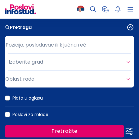
Pretraga
Pozicija, poslodavac ili ključna reč
Pozicija, poslodavac ili ključna reč
Izaberite grad
Grad
Oblast rada
Oblast rada
Plata u oglasu
Poslovi za mlade
Pretražite