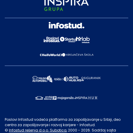
Poslovi Infostud vodeća platforma za zapošljavanje u Srbiji, deo
centra za zapošljavanje i razvoj karijere - Infostud.
©
Infostud rešenja d.o.o. Subotica
, 2000 -
2026
. Sadržaj sajta