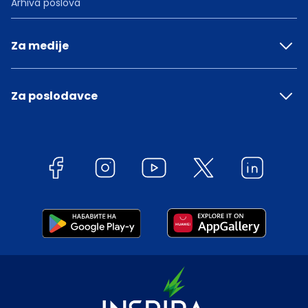
Arhiva poslova
Za medije
Za poslodavce