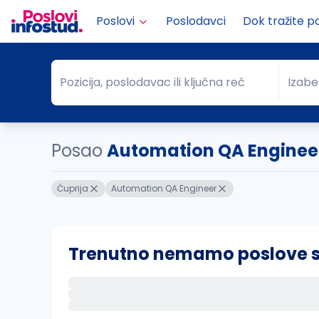
Poslovi
Poslodavci
Dok tražite p
Pozicija, poslodavac ili ključna reč
Izabe
Pozicija, poslodavac ili ključna reč
Grad
Posao
Automation QA Engineer
Ćuprija
Automation QA Engineer
Trenutno nemamo poslove sa 
Ako sačuvate ovu pretragu, obavestićemo va