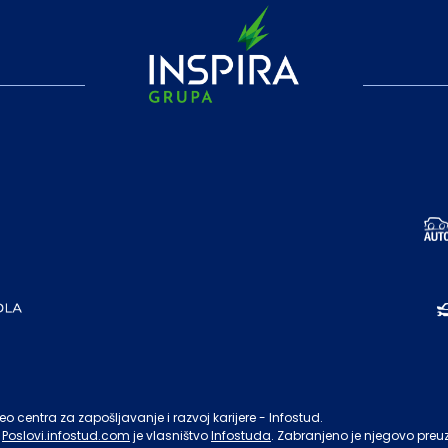
o centra za zapošljavanje i razvoj karijere - Infostud.
Poslovi.infostud.com
je vlasništvo
Infostuda
. Zabranjeno je njegovo preu