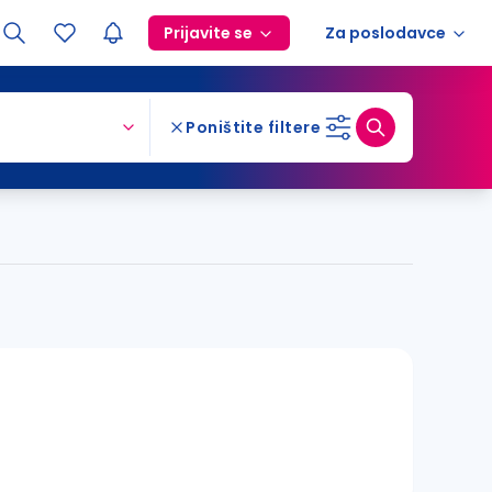
Prijavite se
Za poslodavce
Poništite filtere