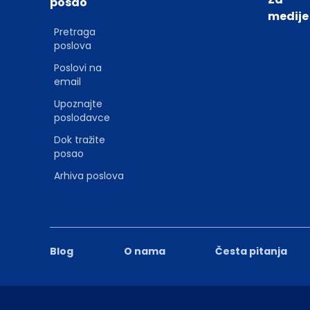
posao
medije
Pretraga
poslova
Poslovi na
email
Upoznajte
poslodavce
Dok tražite
posao
Arhiva poslova
Blog
O nama
Česta pitanja