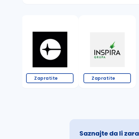
Sačuvajte pretragu
Takođe možete da:
proverite pravopisne greške (koristite č, ć,
povećajte radijus za odabrani grad
promenite odabrane filtere pretrage
Zapratite
Zapratite
Saznajte da li zara