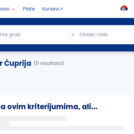
osao
Plate
Kursevi
Oblast rada
rite grad
Oblast rada
 Ćuprija
(0 rezultata)
ovim kriterijumima, ali...
s putem email-a kada se pojave novi poslovi.