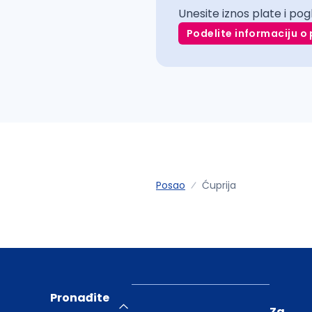
Unesite iznos plate i pog
Podelite informaciju o 
Posao
Ćuprija
Pronađite
Za