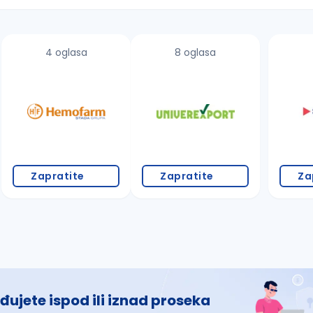
4 oglasa
8 oglasa
 š, đ, ž, dž)
Zapratite
Zapratite
Za
đujete ispod ili iznad proseka