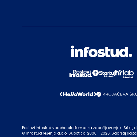
Poslovi Infostud vodeća platforma za zapošljavanje u Srbiji, de
©
Infostud rešenja d.o.o. Subotica
, 2000 -
2026
. Sadržaj sajta