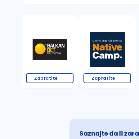
Sačuvajte pretragu
Takođe možete da:
proverite pravopisne greške (koristite č, ć,
povećajte radijus za odabrani grad
promenite odabrane filtere pretrage
Zapratite
Zapratite
Saznajte da li zara