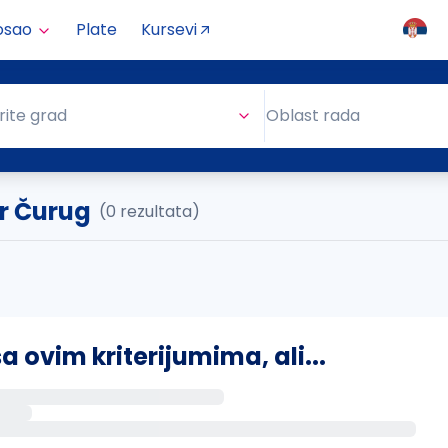
osao
Plate
Kursevi
Oblast rada
rite grad
Oblast rada
r Čurug
(0 rezultata)
ovim kriterijumima, ali...
s putem email-a kada se pojave novi poslovi.