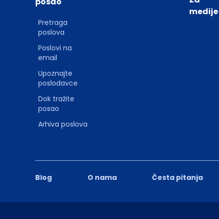
posao
medije
Pretraga
poslova
Poslovi na
email
Upoznajte
poslodavce
Dok tražite
posao
Arhiva poslova
Blog
O nama
Česta pitanja