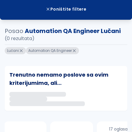
Poništite filtere
Posao
Automation QA Engineer Lučani
(0 rezultata)
Lučani
Automation QA Engineer
Trenutno nemamo poslove sa ovim
kriterijumima, ali...
Ako sačuvate ovu pretragu, obavestićemo vas putem 
uvajte pretragu
17 oglasa