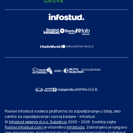
Poslovi Infostud vodeća platforma za zapošljavanje u Srbiji, deo
centra za zapošljavanje i razvoj karijere - Infostud.
©
Infostud rešenja d.o.o. Subotica
, 2000 -
2026
. Sadržaj sajta
Poslovi.infostud.com
je vlasništvo
Infostuda
. Zabranjeno je njegovo
preuzimanje bez dozvole
Infostuda
, zarad komercijalne upotrebe ili