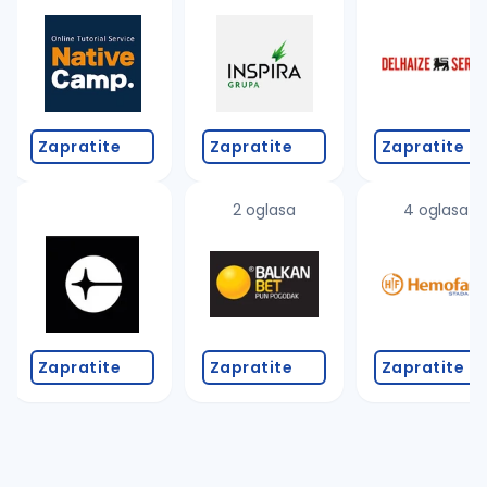
Takođe možete da:
proverite pravopisne greške (koristite č, ć, š, đ, ž,
povećajte radijus za odabrani grad
promenite odabrane filtere pretrage
Zapratite
Zapratite
Zapratite
2 oglasa
4 oglasa
Zapratite
Zapratite
Zapratite