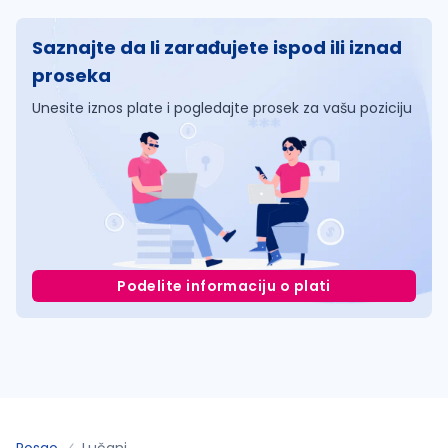
Saznajte da li zarađujete ispod ili iznad
proseka
Unesite iznos plate i pogledajte prosek za vašu poziciju
Podelite informaciju o plati
Posao
Lučani