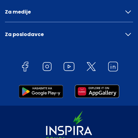
Za medije
Za poslodavce