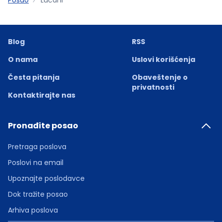
Blog
RSS
O nama
Uslovi korišćenja
Česta pitanja
Obaveštenje o
privatnosti
Kontaktirajte nas
Pronađite posao
Pretraga poslova
Poslovi na email
Upoznajte poslodavce
Dok tražite posao
Arhiva poslova