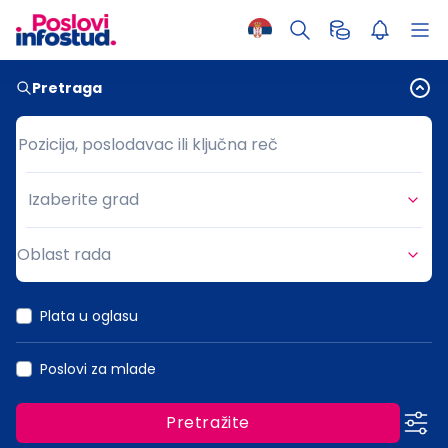
Pretraga
Pozicija, poslodavac ili ključna reč
Pozicija, poslodavac ili ključna reč
Izaberite grad
Grad
Oblast rada
Oblast rada
Plata u oglasu
Poslovi za mlade
Pretražite