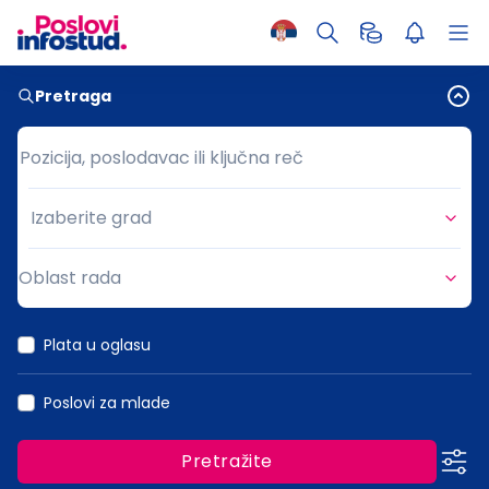
Pretraga
Pozicija, poslodavac ili ključna reč
Pozicija, poslodavac ili ključna reč
Izaberite grad
Grad
Oblast rada
Oblast rada
Plata u oglasu
Poslovi za mlade
Pretražite