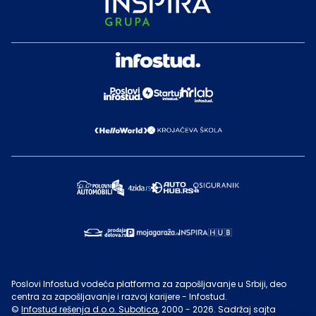
Poslovi Infostud vodeća platforma za zapošljavanje u Srbiji, deo
centra za zapošljavanje i razvoj karijere - Infostud.
©
Infostud rešenja d.o.o. Subotica
, 2000 -
2026
. Sadržaj sajta