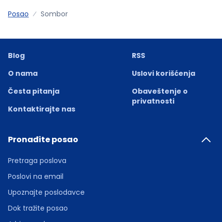
Posao
Sombor
Blog
RSS
O nama
Uslovi korišćenja
Česta pitanja
Obaveštenje o
privatnosti
Kontaktirajte nas
Pronađite posao
Pretraga poslova
Poslovi na email
Upoznajte poslodavce
Dok tražite posao