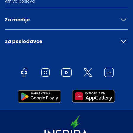
Arhiva poslova
Za medije
Za poslodavce