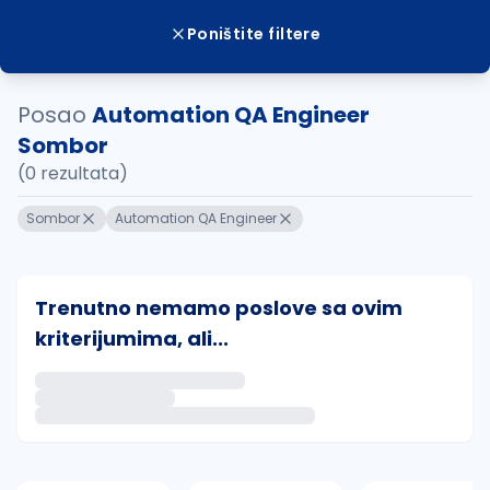
Poništite filtere
Posao
Automation QA Engineer
Sombor
(0 rezultata)
Sombor
Automation QA Engineer
Trenutno nemamo poslove sa ovim
kriterijumima, ali...
Ako sačuvate ovu pretragu, obavestićemo vas putem 