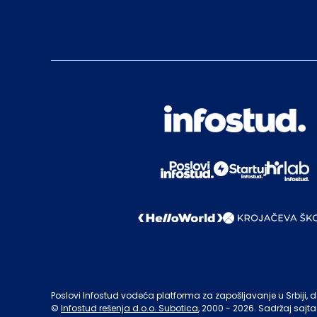
Poslovi Infostud vodeća platforma za zapošljavanje u Srbiji, de
©
Infostud rešenja d.o.o. Subotica
, 2000 -
2026
. Sadržaj sajta