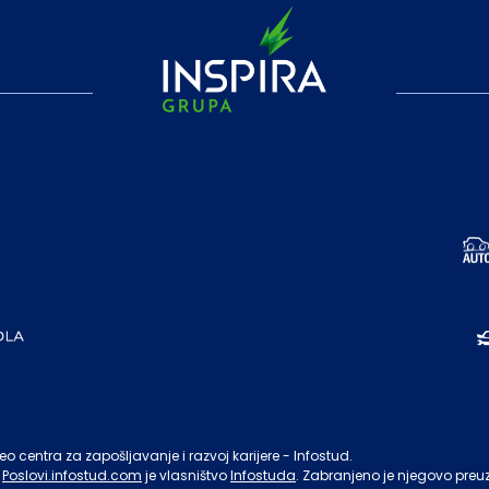
o centra za zapošljavanje i razvoj karijere - Infostud.
Poslovi.infostud.com
je vlasništvo
Infostuda
. Zabranjeno je njegovo preu