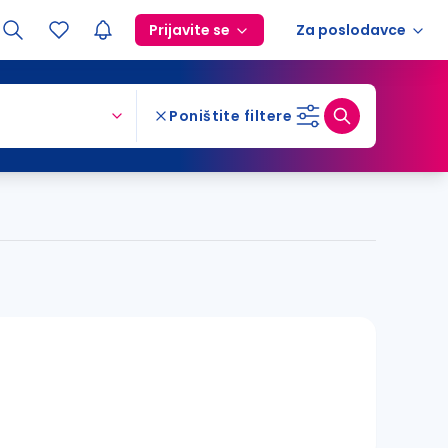
Prijavite se
Za poslodavce
Poništite filtere