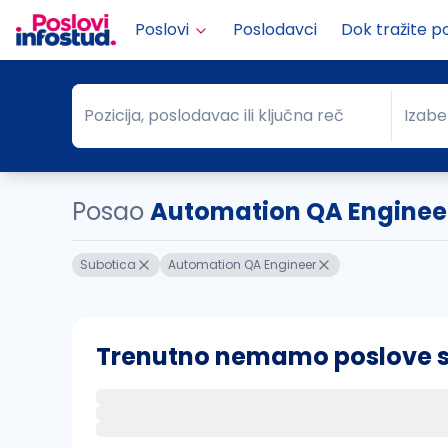
Poslovi
Poslodavci
Dok tražite p
Pozicija, poslodavac ili ključna reč
Izabe
Pozicija, poslodavac ili ključna reč
Grad
Posao
Automation QA Enginee
Subotica
Automation QA Engineer
Trenutno nemamo poslove sa 
Ako sačuvate ovu pretragu, obavestićemo va