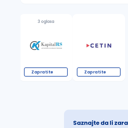
Sačuvajte pretragu
3 oglasa
Takođe možete da:
proverite pravopisne greške (koristite č, ć,
povećajte radijus za odabrani grad
promenite odabrane filtere pretrage
Zapratite
Zapratite
Saznajte da li zara