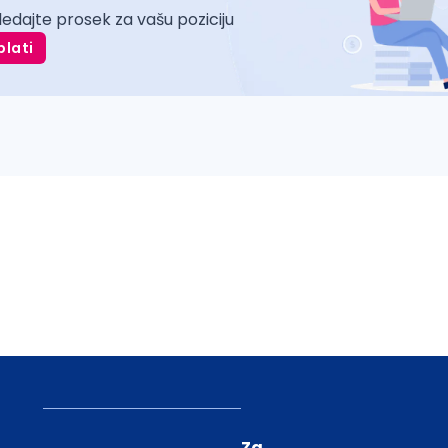
ledajte prosek za vašu poziciju
plati
Za