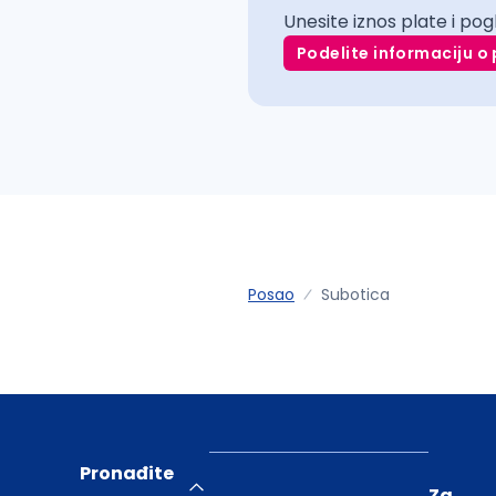
Unesite iznos plate i pog
Podelite informaciju o 
Posao
Subotica
Pronađite
Za