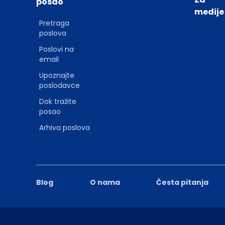
posao
medije
Pretraga
poslova
Poslovi na
email
Upoznajte
poslodavce
Dok tražite
posao
Arhiva poslova
Blog
O nama
Česta pitanja