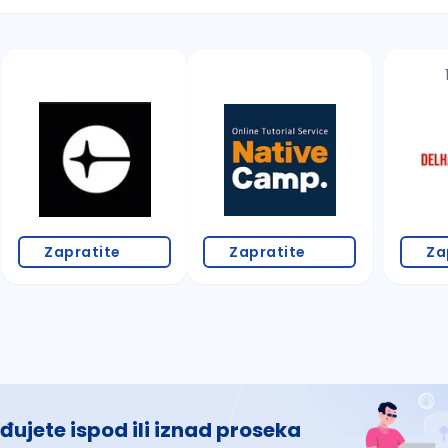
 š, đ, ž, dž)
Zapratite
Zapratite
Za
đujete ispod ili iznad proseka