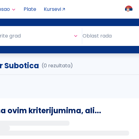
osao
Plate
Kursevi
Oblast rada
rite grad
Oblast rada
r Subotica
(0 rezultata)
ovim kriterijumima, ali...
s putem email-a kada se pojave novi poslovi.