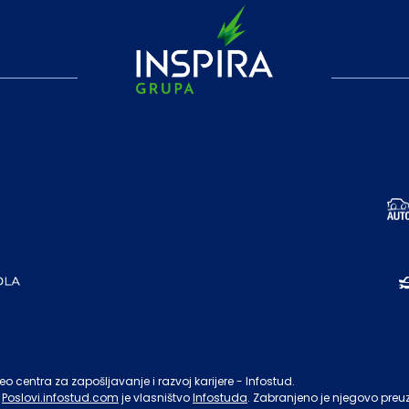
o centra za zapošljavanje i razvoj karijere - Infostud.
Poslovi.infostud.com
je vlasništvo
Infostuda
. Zabranjeno je njegovo preu