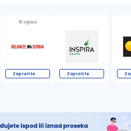
18 oglasa
 š, đ, ž, dž)
Zapratite
Zapratite
Za
đujete ispod ili iznad proseka