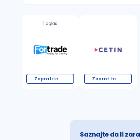
Sačuvajte pretragu
1 oglas
Takođe možete da:
proverite pravopisne greške (koristite č, ć,
povećajte radijus za odabrani grad
promenite odabrane filtere pretrage
Zapratite
Zapratite
Saznajte da li zara