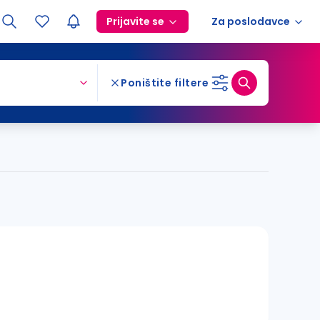
Prijavite se
Za poslodavce
Poništite filtere