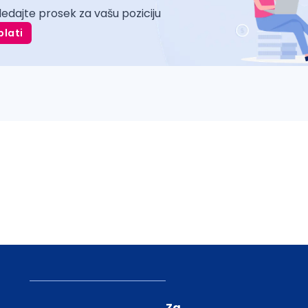
ledajte prosek za vašu poziciju
plati
Za