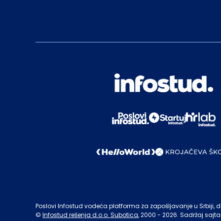
Poslovi Infostud vodeća platforma za zapošljavanje u Srbiji, de
©
Infostud rešenja d.o.o. Subotica
, 2000 -
2026
. Sadržaj sajta