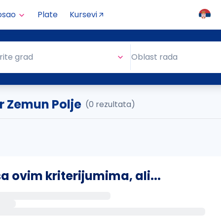
osao
Plate
Kursevi
Oblast rada
rite grad
Oblast rada
r Zemun Polje
(0 rezultata)
ovim kriterijumima, ali...
s putem email-a kada se pojave novi poslovi.