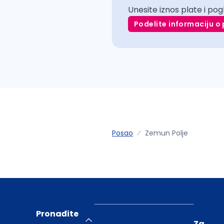
Unesite iznos plate i pog
Podelite informaciju o 
Posao
Zemun Polje
Pronađite
Za