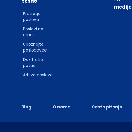
posao
medije
Pretraga
poslova
Poslovi na
email
Upoznajte
poslodavce
Dok tražite
posao
Arhiva poslova
Blog
O nama
Česta pitanja