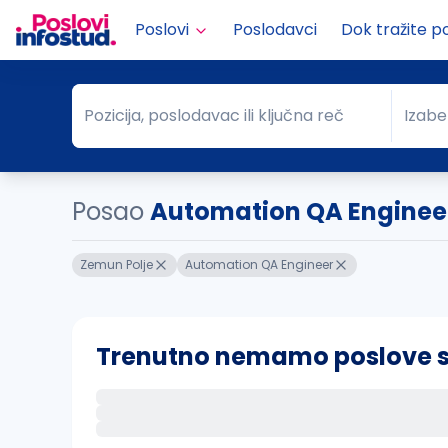
Poslovi
Poslodavci
Dok tražite p
Pozicija, poslodavac ili ključna reč
Izabe
Pozicija, poslodavac ili ključna reč
Grad
Posao
Automation QA Enginee
Zemun Polje
Automation QA Engineer
Trenutno nemamo poslove sa 
Ako sačuvate ovu pretragu, obavestićemo va