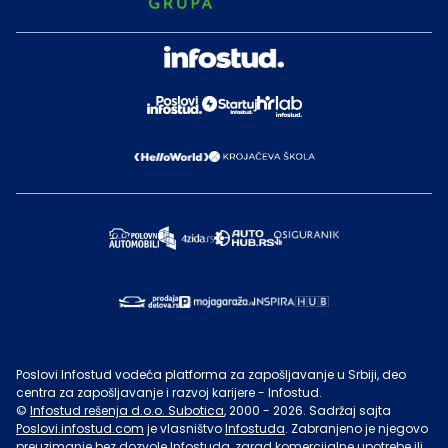
Poslovi Infostud vodeća platforma za zapošljavanje u Srbiji, deo
centra za zapošljavanje i razvoj karijere - Infostud.
©
Infostud rešenja d.o.o. Subotica
, 2000 -
2026
. Sadržaj sajta
Poslovi.infostud.com
je vlasništvo
Infostuda
. Zabranjeno je njegovo
preuzimanje bez dozvole
Infostuda
, zarad komercijalne upotrebe ili