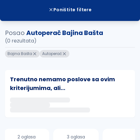
Poništite filtere
Posao
Autoperač Bajina Bašta
(0 rezultata)
Bajina Bašta
Autoperač
Trenutno nemamo poslove sa ovim
kriterijumima, ali...
Ako sačuvate ovu pretragu, obavestićemo vas putem 
uvajte pretragu
2 oglasa
3 oglasa