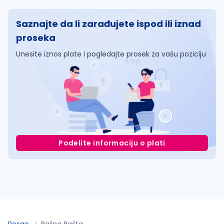
Saznajte da li zarađujete ispod ili iznad
proseka
Unesite iznos plate i pogledajte prosek za vašu poziciju
Podelite informaciju o plati
Posao
Bajina Bašta