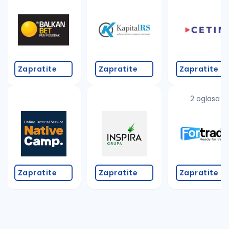
Takođe možete da:
proverite pravopisne greške (koristite č, ć, š, đ, ž,
povećajte radijus za odabrani grad
promenite odabrane filtere pretrage
Zapratite
Zapratite
Zapratite
2 oglasa
Zapratite
Zapratite
Zapratite