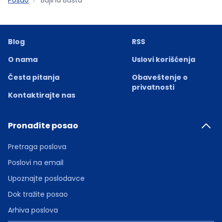
Blog
RSS
O nama
Uslovi korišćenja
Česta pitanja
Obaveštenje o
privatnosti
Kontaktirajte nas
Pronađite posao
Pretraga poslova
Poslovi na email
Upoznajte poslodavce
Dok tražite posao
Arhiva poslova