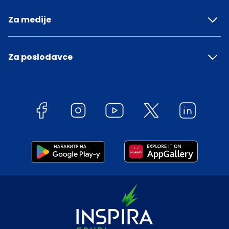
Za medije
Za poslodavce