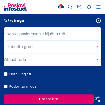
Pretraga
Pozicija, poslodavac ili ključna reč
Pozicija, poslodavac ili ključna reč
Izaberite grad
Grad
Oblast rada
Oblast rada
Plata u oglasu
Poslovi za mlade
Pretražite