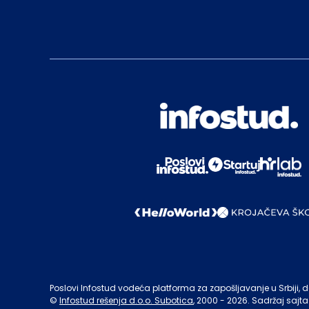
Poslovi Infostud vodeća platforma za zapošljavanje u Srbiji, de
©
Infostud rešenja d.o.o. Subotica
, 2000 -
2026
. Sadržaj sajta