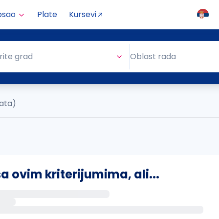
osao
Plate
Kursevi
Oblast rada
rite grad
Oblast rada
tata)
ovim kriterijumima, ali...
s putem email-a kada se pojave novi poslovi.