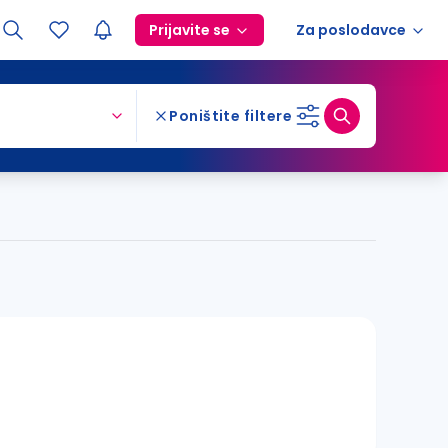
Prijavite se
Za poslodavce
Poništite filtere