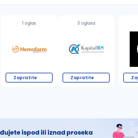
1 oglas
3 oglasa
 š, đ, ž, dž)
Zapratite
Zapratite
Za
đujete ispod ili iznad proseka