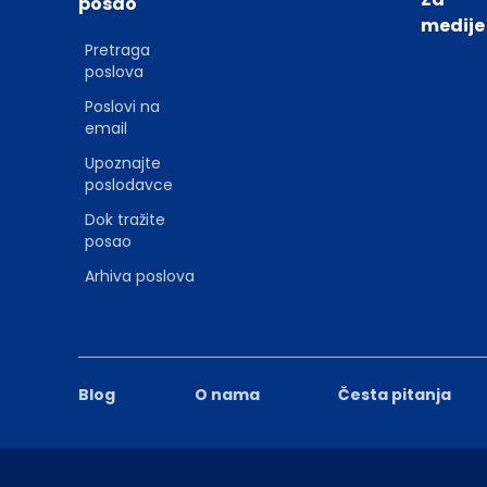
posao
medije
Pretraga
poslova
Poslovi na
email
Upoznajte
poslodavce
Dok tražite
posao
Arhiva poslova
Blog
O nama
Česta pitanja