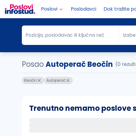
Poslovi
Poslodavci
Dok tražite p
Pozicija, poslodavac ili ključna reč
Izabe
Pozicija, poslodavac ili ključna reč
Grad
Posao
Autoperač Beočin
(0 rezul
Beočin
Autoperač
Trenutno nemamo poslove sa 
Ako sačuvate ovu pretragu, obavestićemo va