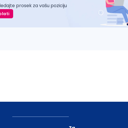
ledajte prosek za vašu poziciju
plati
Za