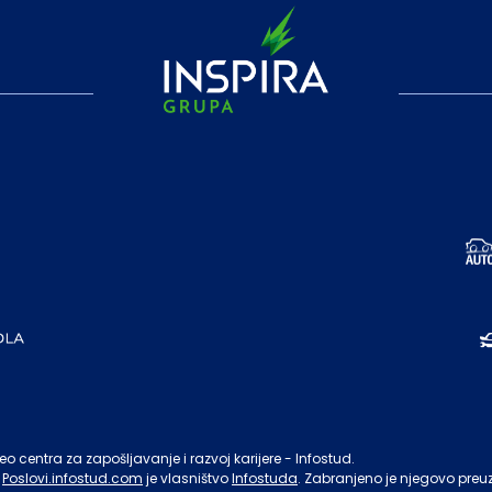
o centra za zapošljavanje i razvoj karijere - Infostud.
Poslovi.infostud.com
je vlasništvo
Infostuda
. Zabranjeno je njegovo preu