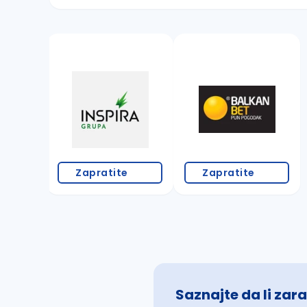
Sačuvajte pretragu
Takođe možete da:
proverite pravopisne greške (koristite č, ć,
povećajte radijus za odabrani grad
promenite odabrane filtere pretrage
Zapratite
Zapratite
Saznajte da li zara