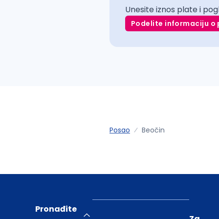
Unesite iznos plate i pog
Podelite informaciju o 
Posao
Beočin
Pronađite
Za