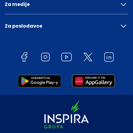
Za medije
Za poslodavce