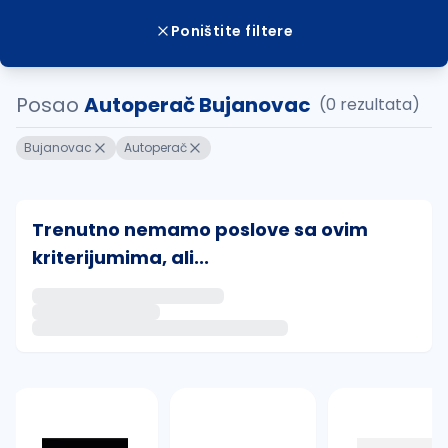
Poništite filtere
Posao
Autoperač Bujanovac
(0 rezultata)
Bujanovac
Autoperač
Trenutno nemamo poslove sa ovim
kriterijumima, ali...
Ako sačuvate ovu pretragu, obavestićemo vas putem 
uvajte pretragu