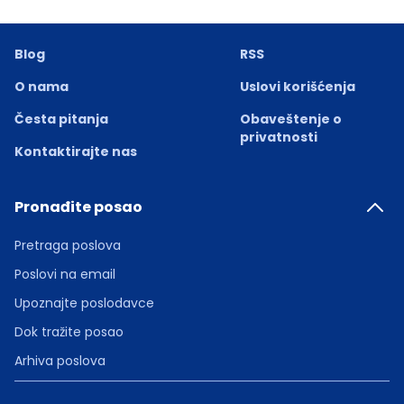
Blog
RSS
O nama
Uslovi korišćenja
Česta pitanja
Obaveštenje o
privatnosti
Kontaktirajte nas
Pronađite posao
Pretraga poslova
Poslovi na email
Upoznajte poslodavce
Dok tražite posao
Arhiva poslova