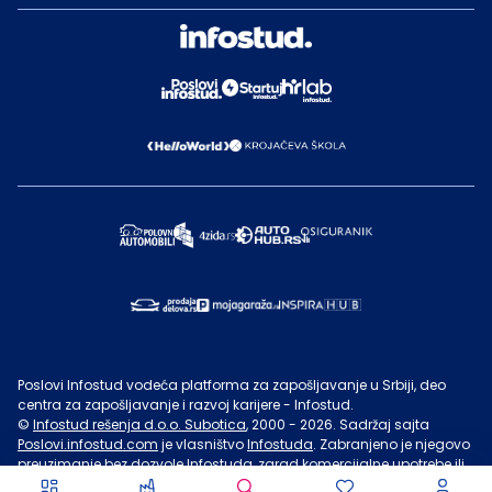
Poslovi Infostud vodeća platforma za zapošljavanje u Srbiji, deo
centra za zapošljavanje i razvoj karijere - Infostud.
©
Infostud rešenja d.o.o. Subotica
, 2000 -
2026
. Sadržaj sajta
Poslovi.infostud.com
je vlasništvo
Infostuda
. Zabranjeno je njegovo
preuzimanje bez dozvole
Infostuda
, zarad komercijalne upotrebe ili
u druge svrhe, osim za lične potrebe posetilaca sajta.
Uslovi