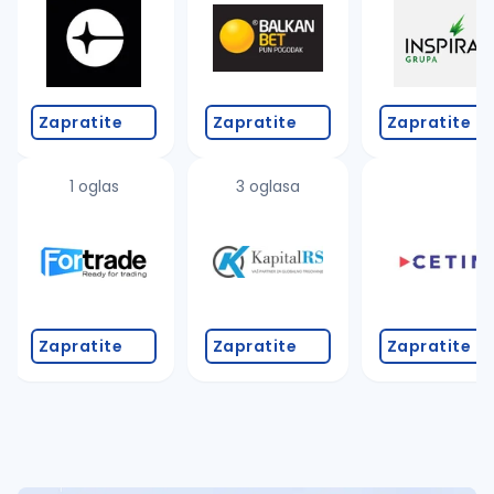
Takođe možete da:
proverite pravopisne greške (koristite č, ć, š, đ, ž,
povećajte radijus za odabrani grad
promenite odabrane filtere pretrage
Zapratite
Zapratite
Zapratite
1 oglas
3 oglasa
Zapratite
Zapratite
Zapratite