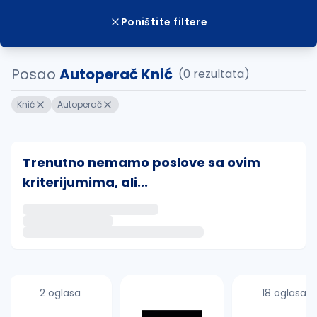
Poništite filtere
Posao
Autoperač Knić
(0 rezultata)
Knić
Autoperač
Trenutno nemamo poslove sa ovim
kriterijumima, ali...
Ako sačuvate ovu pretragu, obavestićemo vas putem 
uvajte pretragu
2 oglasa
18 oglasa