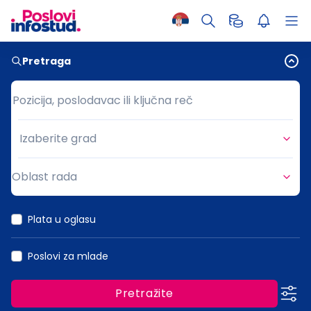
Pretraga
Pozicija, poslodavac ili ključna reč
Pozicija, poslodavac ili ključna reč
Izaberite grad
Grad
Oblast rada
Oblast rada
Plata u oglasu
Poslovi za mlade
Pretražite