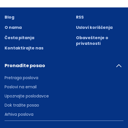
Blog
RSS
O nama
Uslovi korišćenja
Česta pitanja
Obaveštenje o
privatnosti
Kontaktirajte nas
Pronađite posao
Pretraga poslova
Poslovi na email
Upoznajte poslodavce
Dok tražite posao
Arhiva poslova