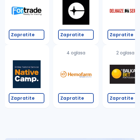
Takođe možete da:
proverite pravopisne greške (koristite č, ć, š, đ, ž,
povećajte radijus za odabrani grad
promenite odabrane filtere pretrage
Zapratite
Zapratite
Zapratite
4 oglasa
2 oglasa
Zapratite
Zapratite
Zapratite