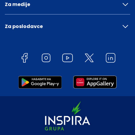
Za medije
Za poslodavce