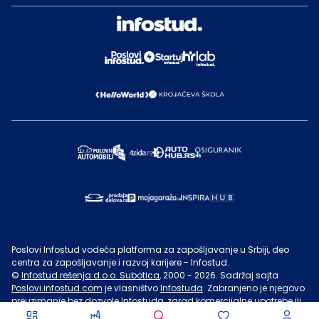
Poslovi Infostud vodeća platforma za zapošljavanje u Srbiji, deo
centra za zapošljavanje i razvoj karijere - Infostud.
©
Infostud rešenja d.o.o. Subotica
, 2000 -
2026
. Sadržaj sajta
Poslovi.infostud.com
je vlasništvo
Infostuda
. Zabranjeno je njegovo
preuzimanje bez dozvole
Infostuda
, zarad komercijalne upotrebe ili
u druge svrhe, osim za lične potrebe posetilaca sajta.
Uslovi