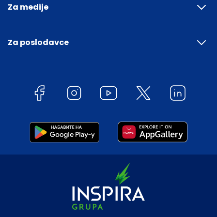
Za medije
Za poslodavce