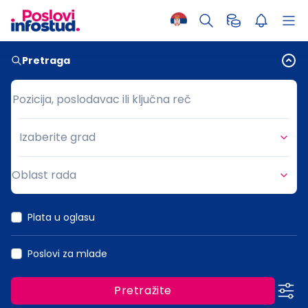
Pretraga
Pozicija, poslodavac ili ključna reč
Pozicija, poslodavac ili ključna reč
Izaberite grad
Grad
Oblast rada
Oblast rada
Plata u oglasu
Poslovi za mlade
Pretražite