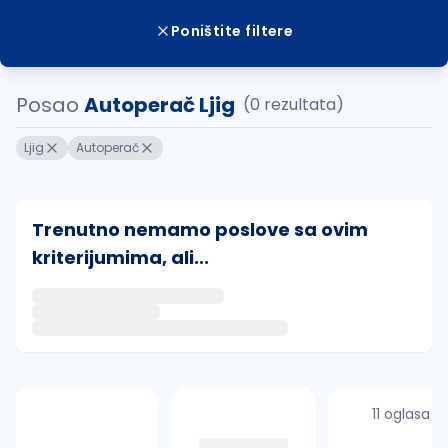
Poništite filtere
Posao
Autoperač Ljig
(0 rezultata)
Ljig
Autoperač
Trenutno nemamo poslove sa ovim
kriterijumima, ali...
Ako sačuvate ovu pretragu, obavestićemo vas putem 
uvajte pretragu
11 oglasa