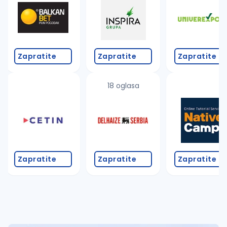
Takođe možete da:
proverite pravopisne greške (koristite č, ć, š, đ, ž,
povećajte radijus za odabrani grad
promenite odabrane filtere pretrage
Zapratite
Zapratite
Zapratite
18 oglasa
Zapratite
Zapratite
Zapratite