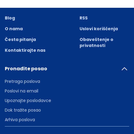
Blog
RSS
O nama
Uslovi korišćenja
Česta pitanja
Obaveštenje o
privatnosti
Kontaktirajte nas
Pronađite posao
Pretraga poslova
Poslovi na email
Upoznajte poslodavce
Dok tražite posao
Arhiva poslova