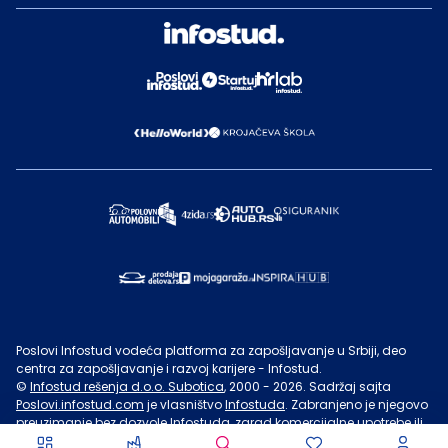
Poslovi Infostud vodeća platforma za zapošljavanje u Srbiji, deo
centra za zapošljavanje i razvoj karijere - Infostud.
©
Infostud rešenja d.o.o. Subotica
, 2000 -
2026
. Sadržaj sajta
Poslovi.infostud.com
je vlasništvo
Infostuda
. Zabranjeno je njegovo
preuzimanje bez dozvole
Infostuda
, zarad komercijalne upotrebe ili
u druge svrhe, osim za lične potrebe posetilaca sajta.
Uslovi