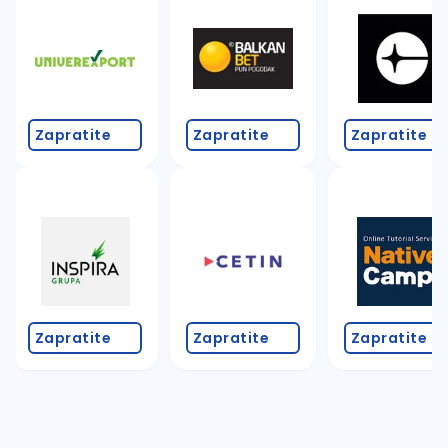
Takođe možete da:
proverite pravopisne greške (koristite č, ć, š, đ, ž,
povećajte radijus za odabrani grad
promenite odabrane filtere pretrage
Zapratite
Zapratite
Zapratite
Zapratite
Zapratite
Zapratite