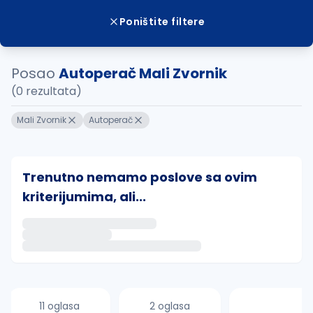
Poništite filtere
Posao
Autoperač Mali Zvornik
(0 rezultata)
Mali Zvornik
Autoperač
Trenutno nemamo poslove sa ovim
kriterijumima, ali...
Ako sačuvate ovu pretragu, obavestićemo vas putem 
uvajte pretragu
11 oglasa
2 oglasa