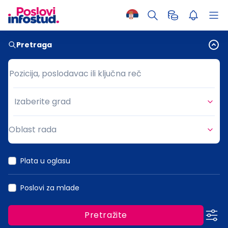
Pretraga
Pozicija, poslodavac ili ključna reč
Pozicija, poslodavac ili ključna reč
Izaberite grad
Grad
Oblast rada
Oblast rada
Plata u oglasu
Poslovi za mlade
Pretražite