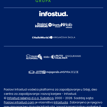
Poslovi Infostud vodeća platforma za zapošljavanje u Srbiji, deo
centra za zapošljavanje i razvoj karijere - Infostud.
©
Infostud rešenja d.o.o. Subotica
, 2000 -
2026
. Sadržaj sajta
Poslovi.infostud.com
je vlasništvo
Infostuda
. Zabranjeno je njegovo
preuzimanje bez dozvole
Infostuda
, zarad komercijalne upotrebe ili