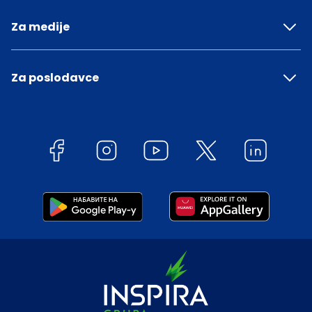
Za medije
Za poslodavce