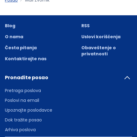
Blog
RSS
O nama
Uslovi korišćenja
Česta pitanja
Obaveštenje o
privatnosti
Kontaktirajte nas
Pronađite posao
Pretraga poslova
Poslovi na email
Upoznajte poslodavce
Dok tražite posao
Arhiva poslova