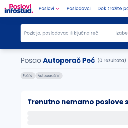
Poslovi
Poslodavci
Dok tražite p
Pozicija, poslodavac ili ključna reč
Izabe
Pozicija, poslodavac ili ključna reč
Grad
Posao
Autoperač Peć
(0 rezultata)
Peć
Autoperač
Trenutno nemamo poslove sa 
Ako sačuvate ovu pretragu, obavestićemo va