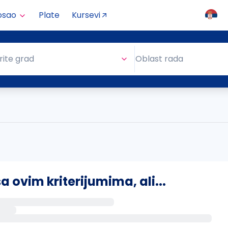
osao
Plate
Kursevi
Oblast rada
rite grad
Oblast rada
ovim kriterijumima, ali...
s putem email-a kada se pojave novi poslovi.