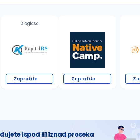
3 oglasa
 š, đ, ž, dž)
Zapratite
Zapratite
Za
đujete ispod ili iznad proseka