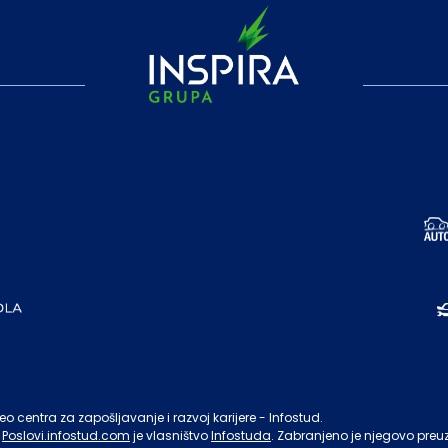
o centra za zapošljavanje i razvoj karijere - Infostud.
Poslovi.infostud.com
je vlasništvo
Infostuda
. Zabranjeno je njegovo preu