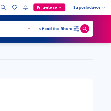
Prijavite se
Za poslodavce
Poništite filtere