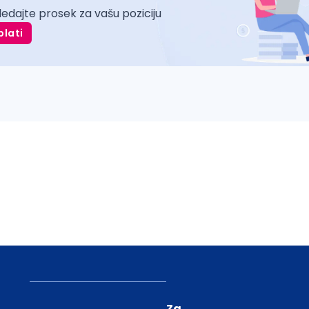
ledajte prosek za vašu poziciju
plati
Za