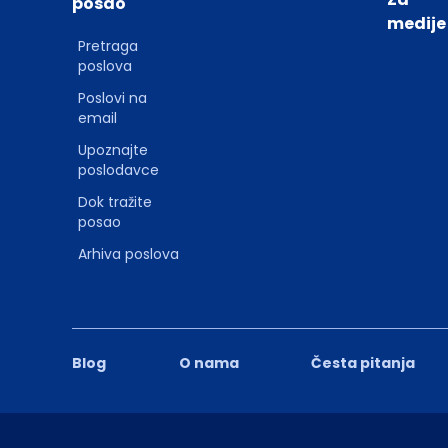
posao
medije
Pretraga
poslova
Poslovi na
email
Upoznajte
poslodavce
Dok tražite
posao
Arhiva poslova
Blog
O nama
Česta pitanja