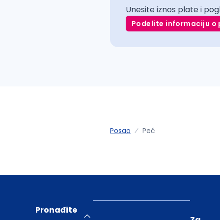
Unesite iznos plate i pog
Podelite informaciju o 
Posao
Peć
Pronađite
Za