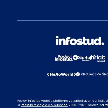
Poslovi Infostud vodeća platforma za zapošljavanje u Srbiji, de
©
Infostud rešenja d.o.o. Subotica
, 2000 -
2026
. Sadržaj sajta