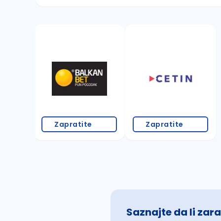
Sačuvajte pretragu
Takođe možete da:
proverite pravopisne greške (koristite č, ć,
povećajte radijus za odabrani grad
promenite odabrane filtere pretrage
Zapratite
Zapratite
Saznajte da li zara