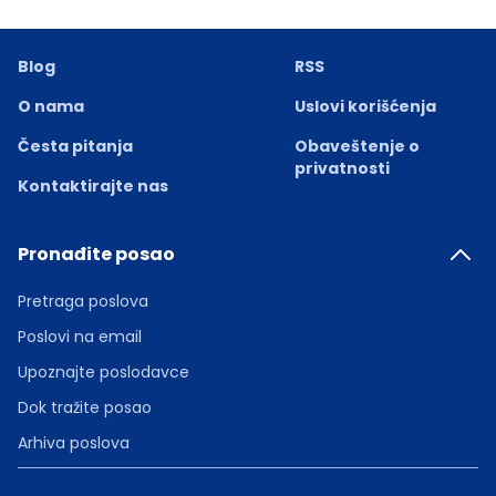
Blog
RSS
O nama
Uslovi korišćenja
Česta pitanja
Obaveštenje o
privatnosti
Kontaktirajte nas
Pronađite posao
Pretraga poslova
Poslovi na email
Upoznajte poslodavce
Dok tražite posao
Arhiva poslova