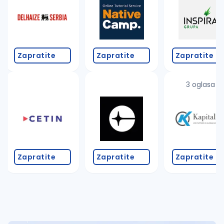
Takođe možete da:
proverite pravopisne greške (koristite č, ć, š, đ, ž,
povećajte radijus za odabrani grad
promenite odabrane filtere pretrage
Zapratite
Zapratite
Zapratite
3 oglasa
Zapratite
Zapratite
Zapratite