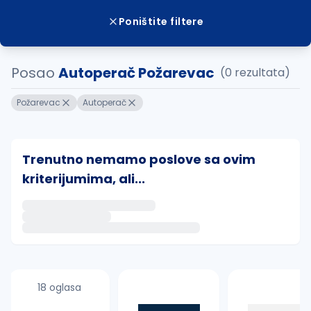
Poništite filtere
Posao
Autoperač Požarevac
(0 rezultata)
Požarevac
Autoperač
Trenutno nemamo poslove sa ovim
kriterijumima, ali...
Ako sačuvate ovu pretragu, obavestićemo vas putem 
uvajte pretragu
18 oglasa