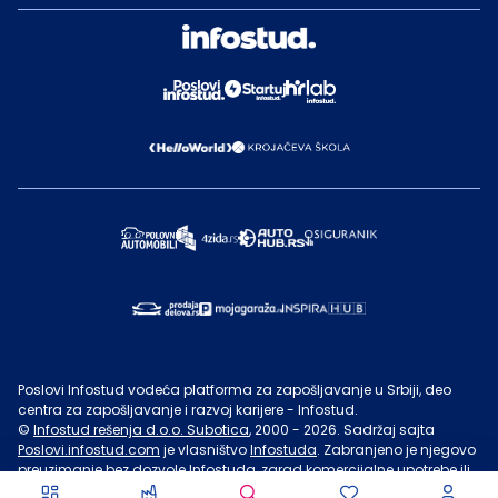
Poslovi Infostud vodeća platforma za zapošljavanje u Srbiji, deo
centra za zapošljavanje i razvoj karijere - Infostud.
©
Infostud rešenja d.o.o. Subotica
, 2000 -
2026
. Sadržaj sajta
Poslovi.infostud.com
je vlasništvo
Infostuda
. Zabranjeno je njegovo
preuzimanje bez dozvole
Infostuda
, zarad komercijalne upotrebe ili
u druge svrhe, osim za lične potrebe posetilaca sajta.
Uslovi