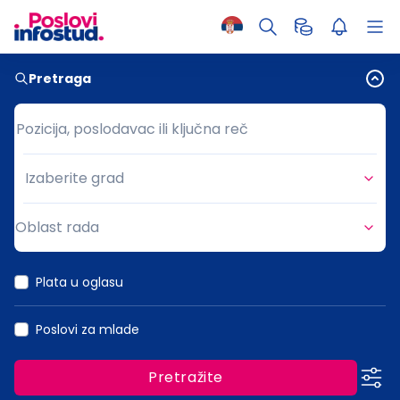
Pretraga
Pozicija, poslodavac ili ključna reč
Pozicija, poslodavac ili ključna reč
Izaberite grad
Grad
Oblast rada
Oblast rada
Plata u oglasu
Poslovi za mlade
Pretražite