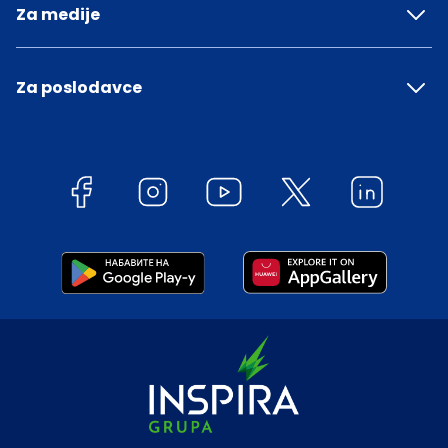
Za medije
Za poslodavce