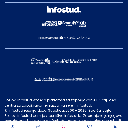
Poslovi Infostud vodeća platforma za zapošljavanje u Srbiji, deo
centra za zapošljavanje i razvoj karijere - Infostud.
©
Infostud rešenja d.o.o. Subotica
, 2000 -
2026
. Sadržaj sajta
Poslovi.infostud.com
je vlasništvo
Infostuda
. Zabranjeno je njegovo
preuzimanje bez dozvole
Infostuda
, zarad komercijalne upotrebe ili
u druge svrhe, osim za lične potrebe posetilaca sajta.
Uslovi