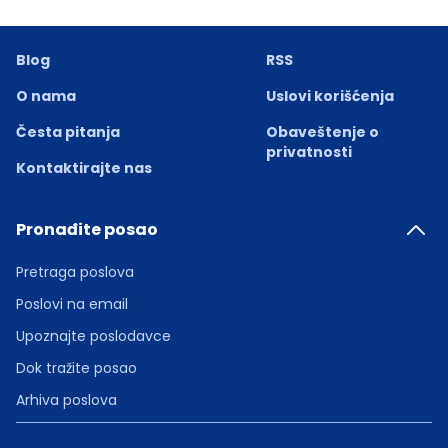
Blog
RSS
O nama
Uslovi korišćenja
Česta pitanja
Obaveštenje o
privatnosti
Kontaktirajte nas
Pronađite posao
Pretraga poslova
Poslovi na email
Upoznajte poslodavce
Dok tražite posao
Arhiva poslova