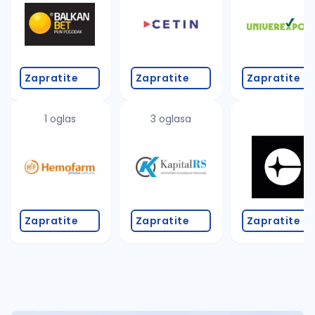
Takođe možete da:
proverite pravopisne greške (koristite č, ć, š, đ, ž,
povećajte radijus za odabrani grad
promenite odabrane filtere pretrage
Zapratite
Zapratite
Zapratite
1 oglas
3 oglasa
Zapratite
Zapratite
Zapratite