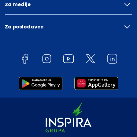
Za medije
Za poslodavce