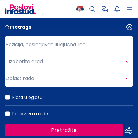
Pretraga
Pozicija, poslodavac ili ključna reč
Pozicija, poslodavac ili ključna reč
Izaberite grad
Grad
Oblast rada
Oblast rada
Plata u oglasu
Poslovi za mlade
Pretražite