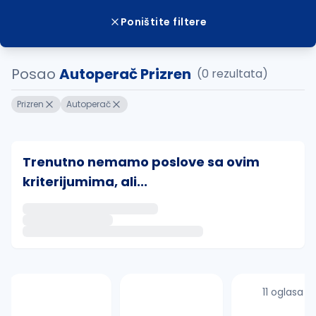
Poništite filtere
Posao
Autoperač Prizren
(0 rezultata)
Prizren
Autoperač
Trenutno nemamo poslove sa ovim
kriterijumima, ali...
Ako sačuvate ovu pretragu, obavestićemo vas putem 
uvajte pretragu
11 oglasa