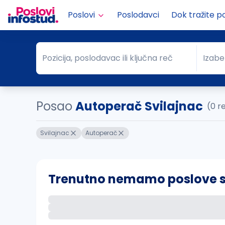
Poslovi
Poslodavci
Dok tražite p
Pozicija, poslodavac ili ključna reč
Izabe
Pozicija, poslodavac ili ključna reč
Grad
Posao
Autoperač Svilajnac
(0 r
Svilajnac
Autoperač
Trenutno nemamo poslove sa 
Ako sačuvate ovu pretragu, obavestićemo va