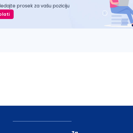
ledajte prosek za vašu poziciju
plati
Za