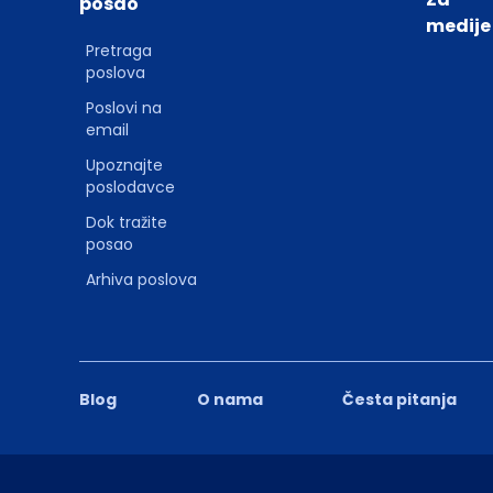
posao
medije
Pretraga
poslova
Poslovi na
email
Upoznajte
poslodavce
Dok tražite
posao
Arhiva poslova
Blog
O nama
Česta pitanja