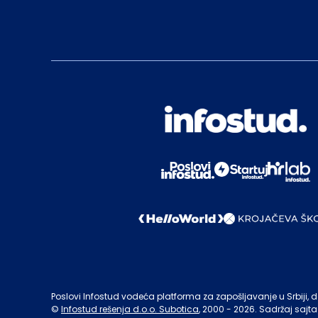
Poslovi Infostud vodeća platforma za zapošljavanje u Srbiji, de
©
Infostud rešenja d.o.o. Subotica
, 2000 -
2026
. Sadržaj sajta