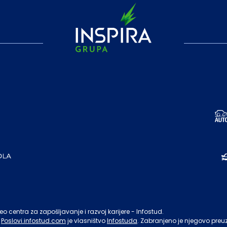
o centra za zapošljavanje i razvoj karijere - Infostud.
Poslovi.infostud.com
je vlasništvo
Infostuda
. Zabranjeno je njegovo preu