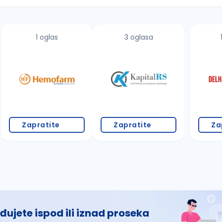
1 oglas
3 oglasa
 š, đ, ž, dž)
Zapratite
Zapratite
Za
đujete ispod ili iznad proseka