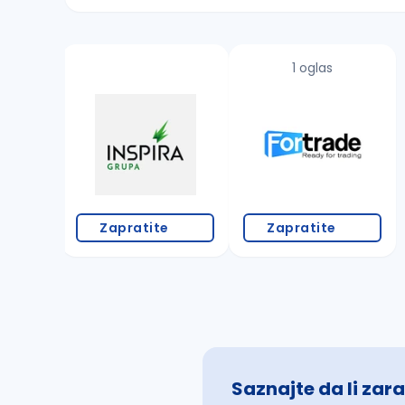
Sačuvajte pretragu
1 oglas
Takođe možete da:
proverite pravopisne greške (koristite č, ć,
povećajte radijus za odabrani grad
promenite odabrane filtere pretrage
Zapratite
Zapratite
Saznajte da li zara