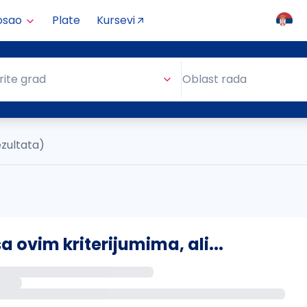
osao
Plate
Kursevi
Oblast rada
rite grad
Oblast rada
ezultata)
ovim kriterijumima, ali...
s putem email-a kada se pojave novi poslovi.