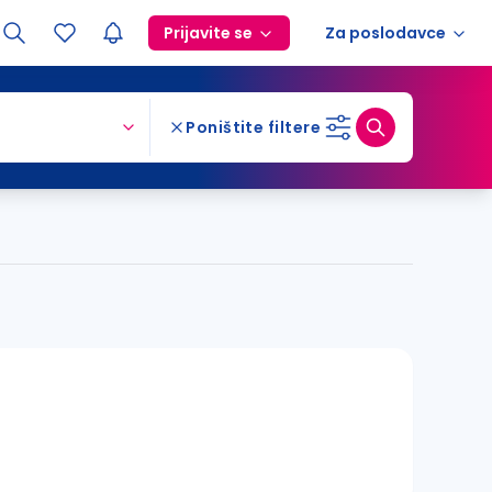
Prijavite se
Za poslodavce
Poništite filtere