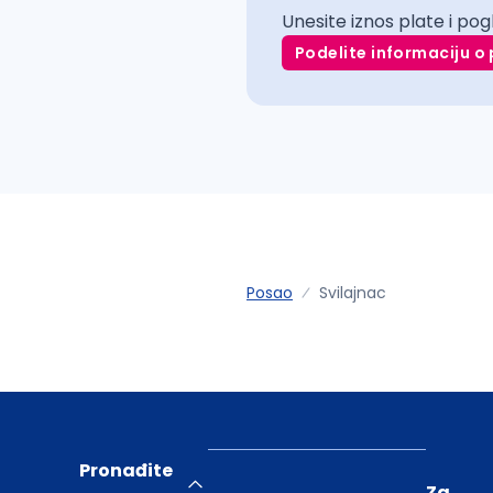
Unesite iznos plate i pog
Podelite informaciju o 
Posao
Svilajnac
Pronađite
Za