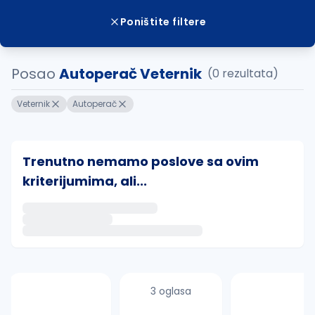
Poništite filtere
Posao
Autoperač Veternik
(0 rezultata)
Veternik
Autoperač
Trenutno nemamo poslove sa ovim
kriterijumima, ali...
Ako sačuvate ovu pretragu, obavestićemo vas putem 
uvajte pretragu
3 oglasa