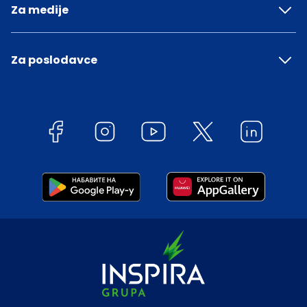
Za medije
Za poslodavce