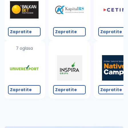
Takođe možete da:
proverite pravopisne greške (koristite č, ć, š, đ, ž,
povećajte radijus za odabrani grad
promenite odabrane filtere pretrage
Zapratite
Zapratite
Zapratite
7 oglasa
Zapratite
Zapratite
Zapratite