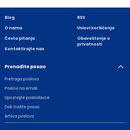
Blog
RSS
O nama
Uslovi korišćenja
Česta pitanja
Obaveštenje o
privatnosti
Kontaktirajte nas
Pronađite posao
Pretraga poslova
Poslovi na email
Upoznajte poslodavce
Dok tražite posao
Arhiva poslova