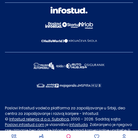
Poslovi Infostud vodeća platforma za zapošljavanje u Srbiji, deo
centra za zapošljavanje i razvoj karijere - Infostud.
©
Infostud rešenja d.o.o. Subotica
, 2000 -
2026
. Sadržaj sajta
Poslovi.infostud.com
je vlasništvo
Infostuda
. Zabranjeno je njegovo
preuzimanje bez dozvole
Infostuda
, zarad komercijalne upotrebe ili
u druge svrhe, osim za lične potrebe posetilaca sajta.
Uslovi