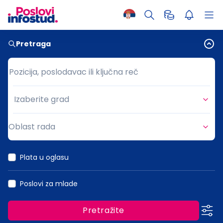
Pretraga
Pozicija, poslodavac ili ključna reč
Pozicija, poslodavac ili ključna reč
Izaberite grad
Grad
Oblast rada
Oblast rada
Plata u oglasu
Poslovi za mlade
Pretražite