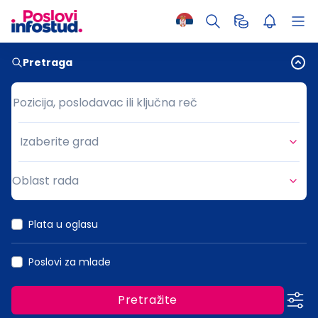
Pretraga
Pozicija, poslodavac ili ključna reč
Pozicija, poslodavac ili ključna reč
Izaberite grad
Grad
Oblast rada
Oblast rada
Plata u oglasu
Poslovi za mlade
Pretražite