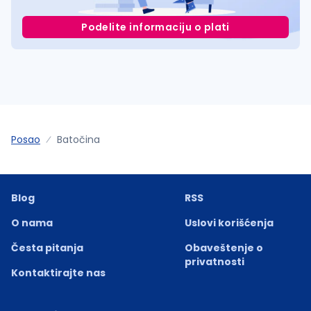
Podelite informaciju o plati
Posao
Batočina
Blog
RSS
O nama
Uslovi korišćenja
Česta pitanja
Obaveštenje o
privatnosti
Kontaktirajte nas