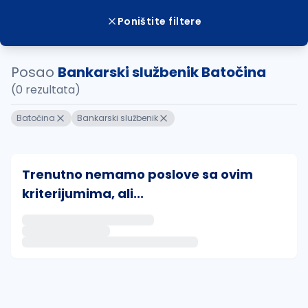
Poništite filtere
Posao
Bankarski službenik Batočina
(0 rezultata)
Batočina
Bankarski službenik
Trenutno nemamo poslove sa ovim
kriterijumima, ali...
Ako sačuvate ovu pretragu, obavestićemo vas putem 
uvajte pretragu