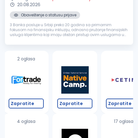
20.08.2026
Obaveštenje o statusu prijave
3 Banka posluje u Srbiji preko 20 godina sa primarnim
fokusom na finansijsku inkluziju, odnosno pružanje finansijskih
usluga klijentima koji imaju otežan pristup ovim uslugama u
drugim bankama. Za našu Banku zaposleni kažu da je
pozitivno radno okruž...
2 oglasa
Zapratite
Zapratite
Zapratite
4 oglasa
17 oglasa