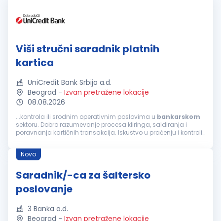
Viši stručni saradnik platnih
kartica
UniCredit Bank Srbija a.d.
Beograd
-
Izvan pretražene lokacije
08.08.2026
...kontrola ili srodnim operativnim poslovima u
bankarskom
sektoru. Dobro razumevanje procesa kliringa, saldiranja i
poravnanja kartičnih transakcija. Iskustvo u praćenju i kontroli
obračunskih računa, kao i u analizi finansijskih podataka.
Sposobnost...
Novo
Saradnik/-ca za šaltersko
poslovanje
3 Banka a.d.
Beograd
-
Izvan pretražene lokacije