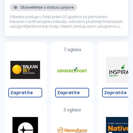
Obaveštenje o statusu prijave
3 Banka posluje u Srbiji preko 20 godina sa primarnim
fokusom na finansijsku inkluziju, odnosno pružanje finansijskih
usluga klijentima koji imaju otežan pristup ovim uslugama u
drugim bankama. Za našu Banku zaposleni kažu da je
pozitivno radno okruž...
7 oglasa
Zapratite
Zapratite
Zapratite
3 oglasa