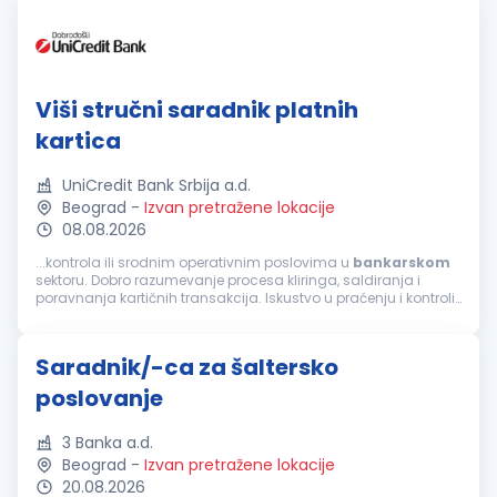
Viši stručni saradnik platnih
kartica
UniCredit Bank Srbija a.d.
Beograd
-
Izvan pretražene lokacije
08.08.2026
...kontrola ili srodnim operativnim poslovima u
bankarskom
sektoru. Dobro razumevanje procesa kliringa, saldiranja i
poravnanja kartičnih transakcija. Iskustvo u praćenju i kontroli
obračunskih računa, kao i u analizi finansijskih podataka.
Sposobnost...
Saradnik/-ca za šaltersko
poslovanje
3 Banka a.d.
Beograd
-
Izvan pretražene lokacije
20.08.2026