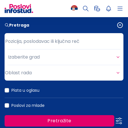
Pretraga
Pozicija, poslodavac ili ključna reč
Pozicija, poslodavac ili ključna reč
Izaberite grad
Grad
Oblast rada
Oblast rada
Plata u oglasu
Poslovi za mlade
Pretražite