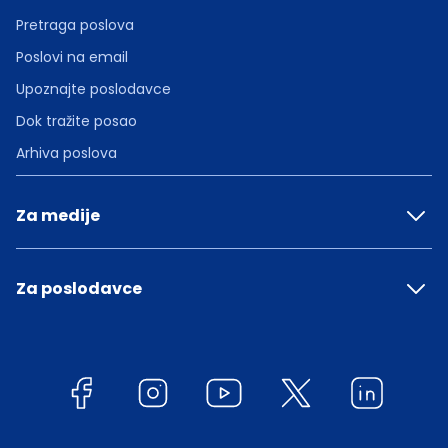
Pretraga poslova
Poslovi na email
Upoznajte poslodavce
Dok tražite posao
Arhiva poslova
Za medije
Za poslodavce