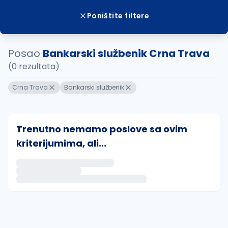
Poništite filtere
Posao
Bankarski službenik Crna Trava
(0 rezultata)
Crna Trava
Bankarski službenik
Trenutno nemamo poslove sa ovim
kriterijumima, ali...
Ako sačuvate ovu pretragu, obavestićemo vas putem 
uvajte pretragu