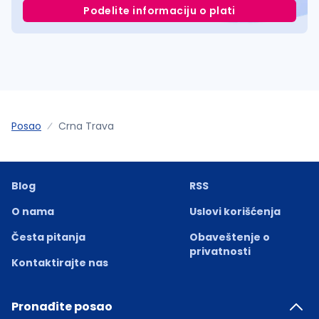
Podelite informaciju o plati
Posao
Crna Trava
Blog
RSS
O nama
Uslovi korišćenja
Česta pitanja
Obaveštenje o
privatnosti
Kontaktirajte nas
Pronađite posao