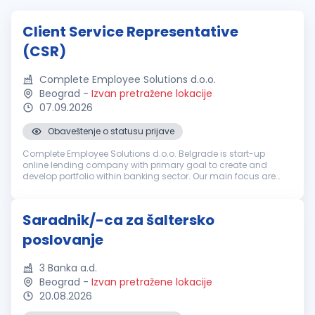
Client Service Representative
(CSR)
Complete Employee Solutions d.o.o.
Beograd
-
Izvan pretražene lokacije
07.09.2026
Obaveštenje o statusu prijave
Complete Employee Solutions d.o.o. Belgrade is start-up
online lending company with primary goal to create and
develop portfolio within banking sector. Our main focus are
Retail Clients (Private Individuals). We pride ourselves in
finding the best so...
Saradnik/-ca za šaltersko
poslovanje
3 Banka a.d.
Beograd
-
Izvan pretražene lokacije
20.08.2026