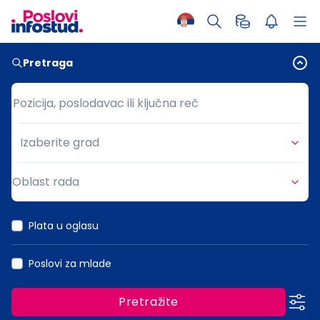
Pretraga
Pozicija, poslodavac ili ključna reč
Pozicija, poslodavac ili ključna reč
Izaberite grad
Grad
Oblast rada
Oblast rada
Plata u oglasu
Poslovi za mlade
Pretražite