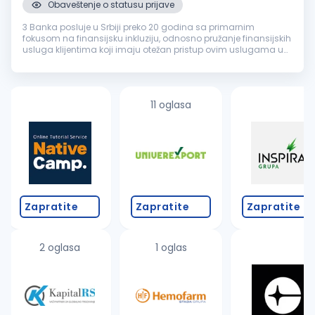
Obaveštenje o statusu prijave
3 Banka posluje u Srbiji preko 20 godina sa primarnim
fokusom na finansijsku inkluziju, odnosno pružanje finansijskih
usluga klijentima koji imaju otežan pristup ovim uslugama u
drugim bankama. Za našu Banku zaposleni kažu da je
pozitivno radno okruž...
11 oglasa
Zapratite
Zapratite
Zapratite
2 oglasa
1 oglas