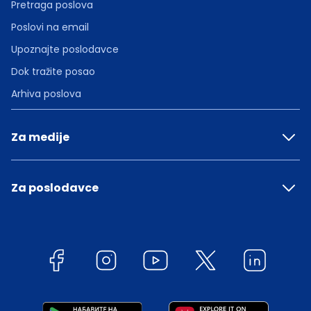
Pretraga poslova
Poslovi na email
Upoznajte poslodavce
Dok tražite posao
Arhiva poslova
Za medije
Za poslodavce