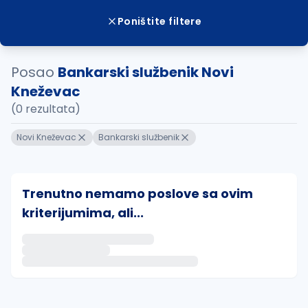
Poništite filtere
Posao
Bankarski službenik Novi
Kneževac
(0 rezultata)
Novi Kneževac
Bankarski službenik
Trenutno nemamo poslove sa ovim
kriterijumima, ali...
Ako sačuvate ovu pretragu, obavestićemo vas putem 