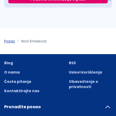
Posao
Novi Kneževac
Blog
RSS
O nama
Uslovi korišćenja
Česta pitanja
Obaveštenje o
privatnosti
Kontaktirajte nas
Pronađite posao