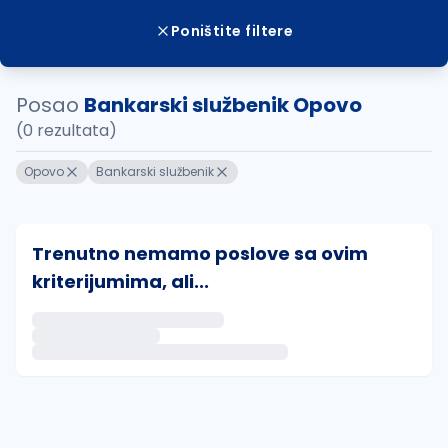
Poništite filtere
Posao
Bankarski službenik Opovo
(0 rezultata)
Opovo
Bankarski službenik
Trenutno nemamo poslove sa ovim
kriterijumima, ali...
Ako sačuvate ovu pretragu, obavestićemo vas putem 
uvajte pretragu