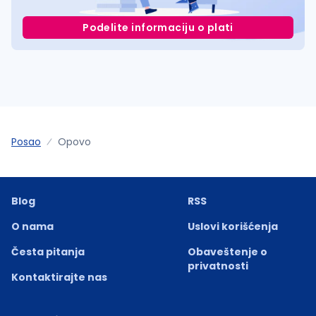
Podelite informaciju o plati
Posao
Opovo
Blog
RSS
O nama
Uslovi korišćenja
Česta pitanja
Obaveštenje o
privatnosti
Kontaktirajte nas