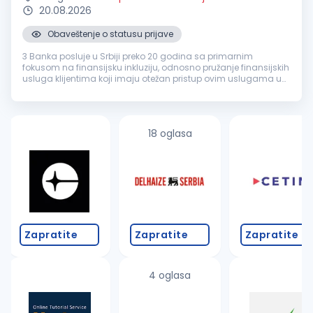
20.08.2026
Obaveštenje o statusu prijave
3 Banka posluje u Srbiji preko 20 godina sa primarnim
fokusom na finansijsku inkluziju, odnosno pružanje finansijskih
usluga klijentima koji imaju otežan pristup ovim uslugama u
drugim bankama. Za našu Banku zaposleni kažu da je
pozitivno radno okruž...
18 oglasa
Zapratite
Zapratite
Zapratite
4 oglasa