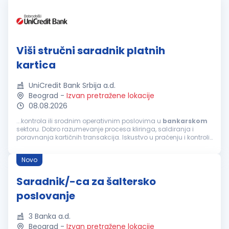
Viši stručni saradnik platnih
kartica
UniCredit Bank Srbija a.d.
Beograd
-
Izvan pretražene lokacije
08.08.2026
...kontrola ili srodnim operativnim poslovima u
bankarskom
sektoru. Dobro razumevanje procesa kliringa, saldiranja i
poravnanja kartičnih transakcija. Iskustvo u praćenju i kontroli
obračunskih računa, kao i u analizi finansijskih podataka.
Sposobnost...
Novo
Saradnik/-ca za šaltersko
poslovanje
3 Banka a.d.
Beograd
-
Izvan pretražene lokacije