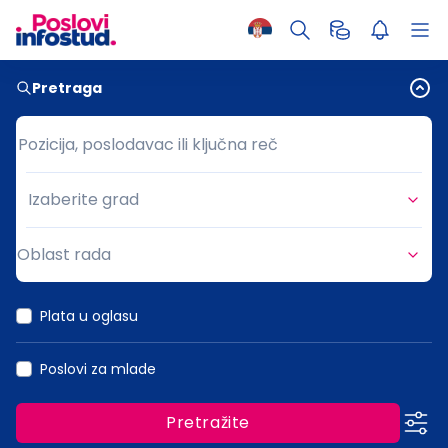
Pretraga
Pozicija, poslodavac ili ključna reč
Pozicija, poslodavac ili ključna reč
Izaberite grad
Grad
Oblast rada
Oblast rada
Plata u oglasu
Poslovi za mlade
Pretražite