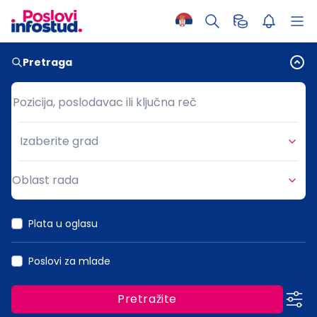
Pretraga
Pozicija, poslodavac ili ključna reč
Pozicija, poslodavac ili ključna reč
Izaberite grad
Grad
Oblast rada
Oblast rada
Plata u oglasu
Poslovi za mlade
Pretražite