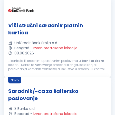
Viši stručni saradnik platnih
kartica
UniCredit Bank Srbija a.d.
Beograd
-
Izvan pretražene lokacije
08.08.2026
...kontrola ili srodnim operativnim poslovima u
bankarskom
sektoru. Dobro razumevanje procesa kliringa, saldiranja i
poravnanja kartičnih transakcija. Iskustvo u praćenju i kontroli
obračunskih računa, kao i u analizi finansijskih podataka.
Sposobnost...
Novo
Saradnik/-ca za šaltersko
poslovanje
3 Banka a.d.
Beograd
-
Izvan pretražene lokacije