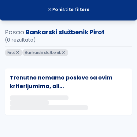
Poništite filtere
Posao
Bankarski službenik Pirot
(0 rezultata)
Pirot
Bankarski službenik
Trenutno nemamo poslove sa ovim
kriterijumima, ali...
Ako sačuvate ovu pretragu, obavestićemo vas putem 
uvajte pretragu