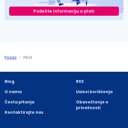
Podelite informaciju o plati
Posao
Pirot
Blog
RSS
O nama
Uslovi korišćenja
Česta pitanja
Obaveštenje o
privatnosti
Kontaktirajte nas