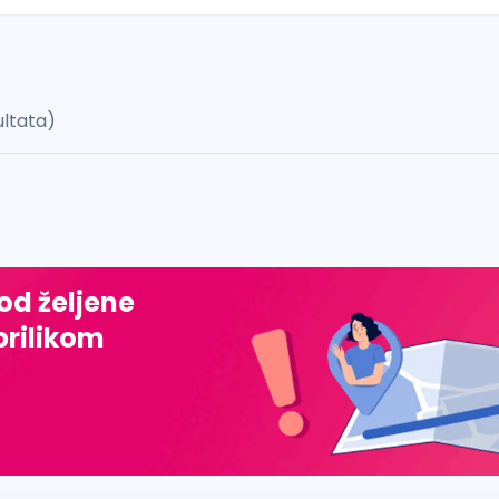
ultata)
 š, đ, ž, dž)
 od željene
prilikom