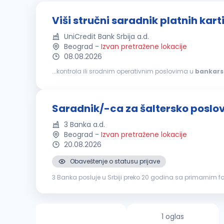
Viši stručni saradnik platnih kart
UniCredit Bank Srbija a.d.
Beograd
-
Izvan pretražene lokacije
08.08.2026
...kontrola ili srodnim operativnim poslovima u
bankar
Iskustvo u praćenju i kontroli obračunskih računa, kao i 
Saradnik/-ca za šaltersko poslo
3 Banka a.d.
Beograd
-
Izvan pretražene lokacije
20.08.2026
Obaveštenje o statusu prijave
3 Banka posluje u Srbiji preko 20 godina sa primarnim f
drugim bankama. Za našu Banku zaposleni kažu da je po
1 oglas