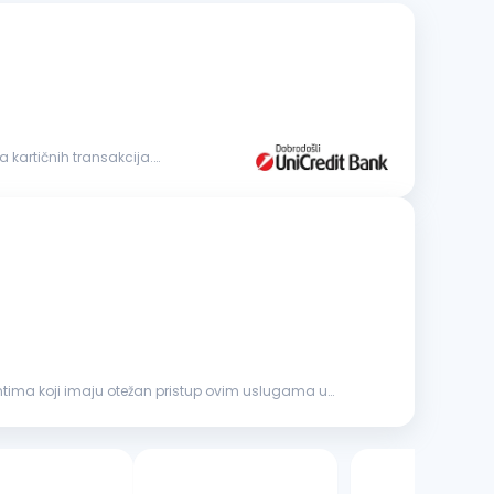
 kartičnih transakcija.
jentima koji imaju otežan pristup ovim uslugama u
3 oglasa