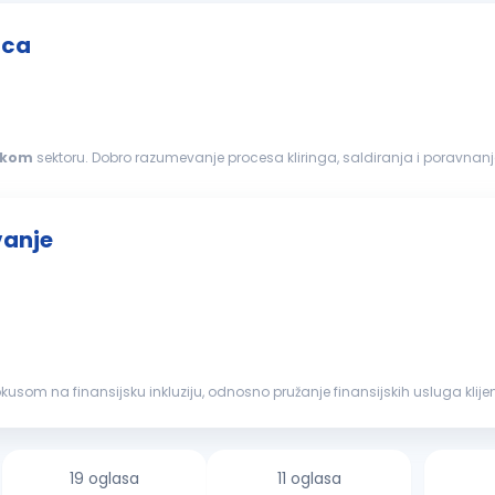
ica
skom
sektoru. Dobro razumevanje procesa kliringa, saldiranja i poravnanja
u analizi finansijskih podataka. Sposobnost...
vanje
okusom na finansijsku inkluziju, odnosno pružanje finansijskih usluga kli
zitivno radno okruž...
19 oglasa
11 oglasa