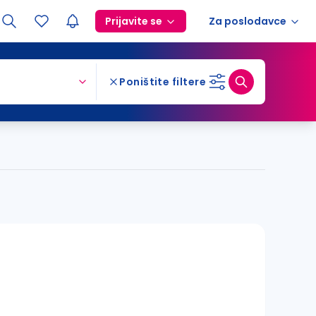
Prijavite se
Za poslodavce
Poništite filtere