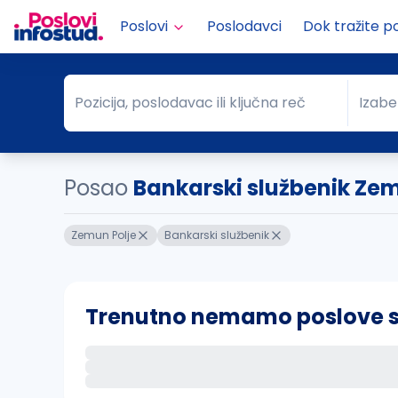
Poslovi
Poslodavci
Dok tražite p
Pozicija, poslodavac ili ključna reč
Izabe
Pozicija, poslodavac ili ključna reč
Grad
Posao
Bankarski službenik Zem
Zemun Polje
Bankarski službenik
Trenutno nemamo poslove sa 
Ako sačuvate ovu pretragu, obavestićemo va