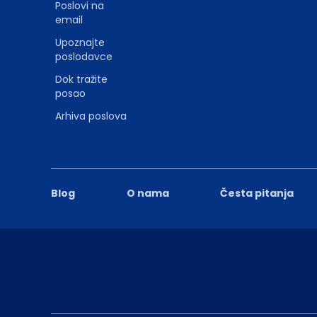
Poslovi na
email
Upoznajte
poslodavce
Dok tražite
posao
Arhiva poslova
Blog
O nama
Česta pitanja