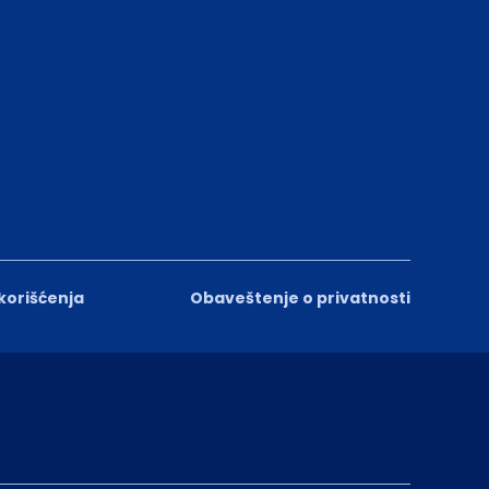
 korišćenja
Obaveštenje o privatnosti