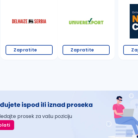
Zapratite
Zapratite
Za
đujete ispod ili iznad proseka
ledajte prosek za vašu poziciju
plati