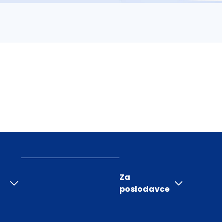
Za
poslodavce