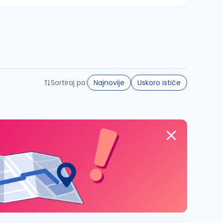
Sortiraj po:
Najnovije
Uskoro ističe