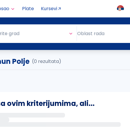
osao
Plate
Kursevi
Oblast rada
rite grad
Oblast rada
un Polje
(0 rezultata)
ovim kriterijumima, ali...
s putem email-a kada se pojave novi poslovi.