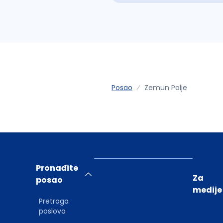
Posao
Zemun Polje
Pronađite
Za
posao
medije
Pretraga
poslova