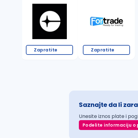
Zapratite
Zapratite
Saznajte da li zara
Unesite iznos plate i pog
Podelite informaciju o 