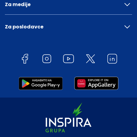
Za medije
Za poslodavce