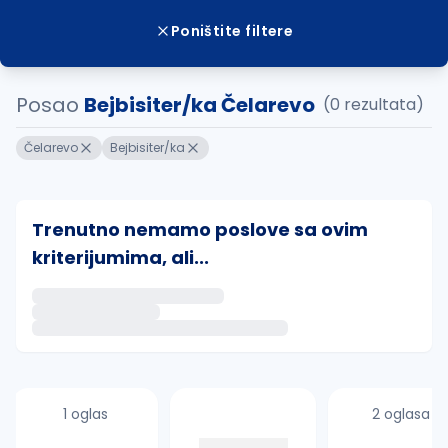
Poništite filtere
Posao
Bejbisiter/ka Čelarevo
(0 rezultata)
Čelarevo
Bejbisiter/ka
Trenutno nemamo poslove sa ovim
kriterijumima, ali...
Ako sačuvate ovu pretragu, obavestićemo vas putem 
uvajte pretragu
1 oglas
2 oglasa