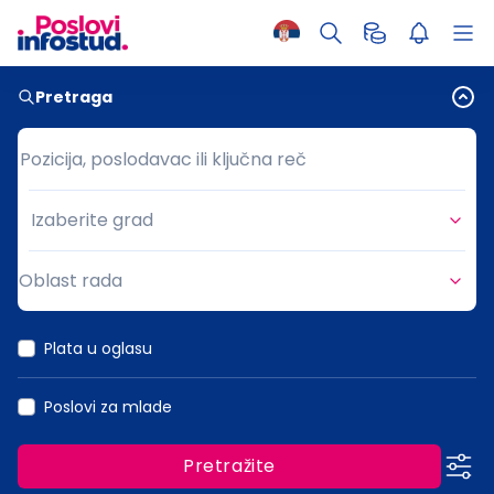
Pretraga
Pozicija, poslodavac ili ključna reč
Pozicija, poslodavac ili ključna reč
Izaberite grad
Grad
Oblast rada
Oblast rada
Plata u oglasu
Poslovi za mlade
Pretražite