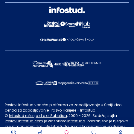
Poslovi Infostud vodeća platforma za zapošljavanje u Srbiji, deo
centra za zapošljavanje i razvoj karijere - Infostud.
©
Infostud rešenja d.o.o. Subotica
, 2000 -
2026
. Sadržaj sajta
Poslovi.infostud.com
je vlasništvo
Infostuda
. Zabranjeno je njegovo
preuzimanje bez dozvole
Infostuda
, zarad komercijalne upotrebe ili
u druge svrhe, osim za lične potrebe posetilaca sajta.
Uslovi