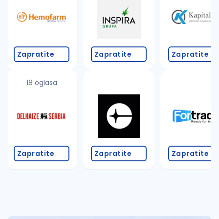
Takođe možete da:
proverite pravopisne greške (koristite č, ć, š, đ, ž,
povećajte radijus za odabrani grad
promenite odabrane filtere pretrage
Zapratite
Zapratite
Zapratite
18 oglasa
Zapratite
Zapratite
Zapratite