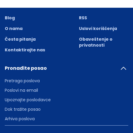
Blog
RSS
O nama
Uslovi korišćenja
Česta pitanja
Obaveštenje o
privatnosti
Kontaktirajte nas
Pronađite posao
Pretraga poslova
Poslovi na email
Upoznajte poslodavce
Dok tražite posao
Arhiva poslova