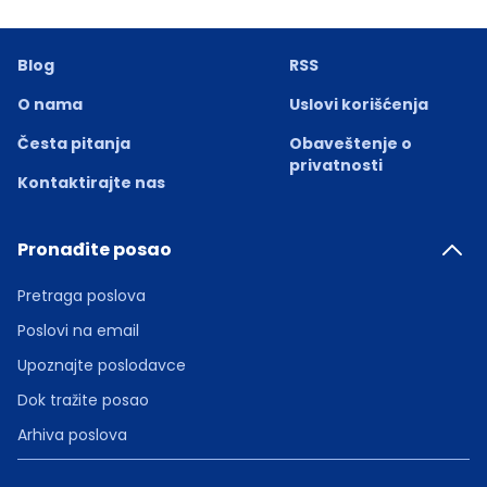
Blog
RSS
O nama
Uslovi korišćenja
Česta pitanja
Obaveštenje o
privatnosti
Kontaktirajte nas
Pronađite posao
Pretraga poslova
Poslovi na email
Upoznajte poslodavce
Dok tražite posao
Arhiva poslova