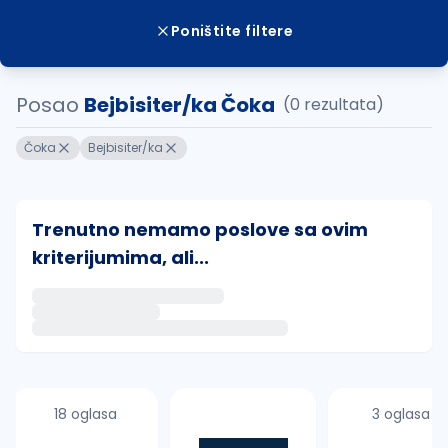
Poništite filtere
Posao
Bejbisiter/ka Čoka
(0 rezultata)
Čoka
Bejbisiter/ka
Trenutno nemamo poslove sa ovim
kriterijumima, ali...
Ako sačuvate ovu pretragu, obavestićemo vas putem 
uvajte pretragu
18 oglasa
3 oglasa