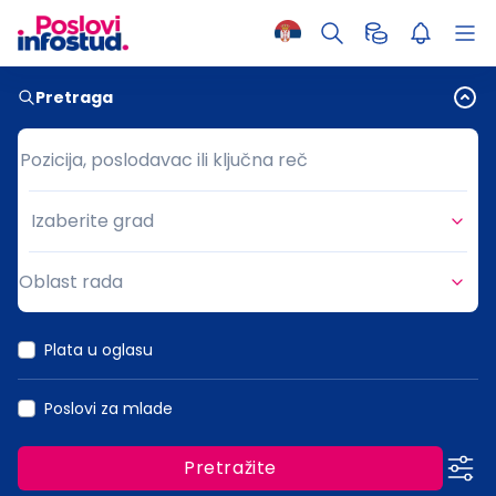
Pretraga
Pozicija, poslodavac ili ključna reč
Pozicija, poslodavac ili ključna reč
Izaberite grad
Grad
Oblast rada
Oblast rada
Plata u oglasu
Poslovi za mlade
Pretražite