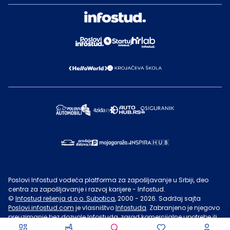
Poslovi Infostud vodeća platforma za zapošljavanje u Srbiji, deo
centra za zapošljavanje i razvoj karijere - Infostud.
©
Infostud rešenja d.o.o. Subotica
, 2000 -
2026
. Sadržaj sajta
Poslovi.infostud.com
je vlasništvo
Infostuda
. Zabranjeno je njegovo
preuzimanje bez dozvole
Infostuda
, zarad komercijalne upotrebe ili
u druge svrhe, osim za lične potrebe posetilaca sajta.
Uslovi