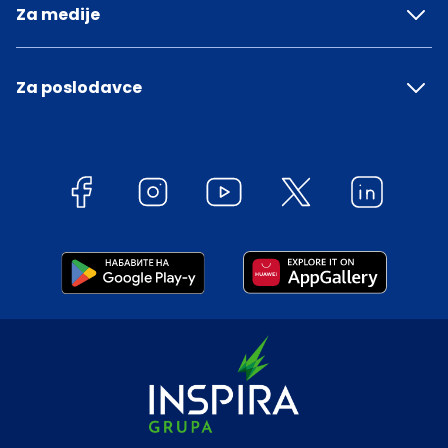
Za medije
Za poslodavce