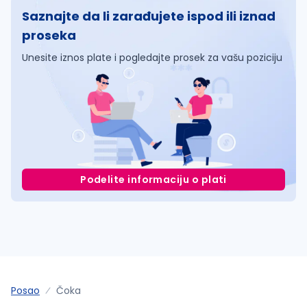
Saznajte da li zarađujete ispod ili iznad
proseka
Unesite iznos plate i pogledajte prosek za vašu poziciju
Podelite informaciju o plati
Posao
Čoka