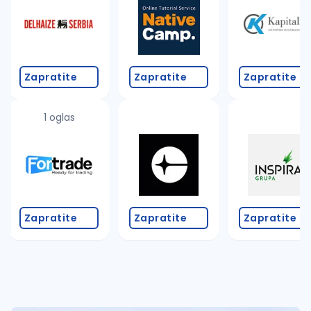
Takođe možete da:
proverite pravopisne greške (koristite č, ć, š, đ, ž,
povećajte radijus za odabrani grad
promenite odabrane filtere pretrage
Zapratite
Zapratite
Zapratite
1 oglas
Zapratite
Zapratite
Zapratite