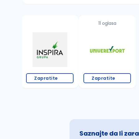
Sačuvajte pretragu
11 oglasa
Takođe možete da:
proverite pravopisne greške (koristite č, ć,
povećajte radijus za odabrani grad
promenite odabrane filtere pretrage
Zapratite
Zapratite
Saznajte da li zara