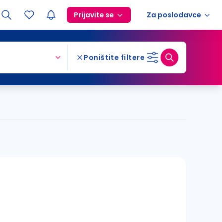
Prijavite se
Za poslodavce
Poništite filtere