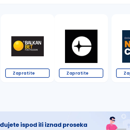
 š, đ, ž, dž)
Zapratite
Zapratite
Za
đujete ispod ili iznad proseka