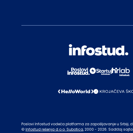
Poslovi Infostud vodeća platforma za zapošljavanje u Srbiji, de
©
Infostud rešenja d.o.o. Subotica
, 2000 -
2026
. Sadržaj sajta