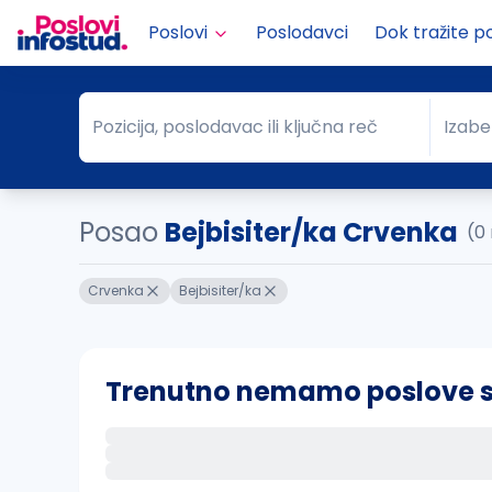
Poslovi
Poslodavci
Dok tražite p
Pozicija, poslodavac ili ključna reč
Izabe
Pozicija, poslodavac ili ključna reč
Grad
Posao
Bejbisiter/ka Crvenka
(0
Crvenka
Bejbisiter/ka
Trenutno nemamo poslove sa 
Ako sačuvate ovu pretragu, obavestićemo va