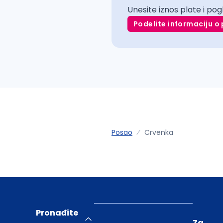
Unesite iznos plate i pog
Podelite informaciju o 
Posao
Crvenka
Pronađite
Za