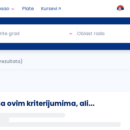
osao
Plate
Kursevi
Oblast rada
rite grad
Oblast rada
 rezultata)
ovim kriterijumima, ali...
s putem email-a kada se pojave novi poslovi.