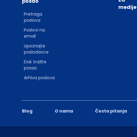
posao
medije
Pretraga
poslova
Poslovi na
email
Upoznajte
poslodavce
Dok tražite
posao
Arhiva poslova
Blog
O nama
Česta pitanja