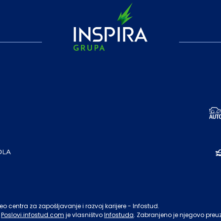
o centra za zapošljavanje i razvoj karijere - Infostud.
Poslovi.infostud.com
je vlasništvo
Infostuda
. Zabranjeno je njegovo preu