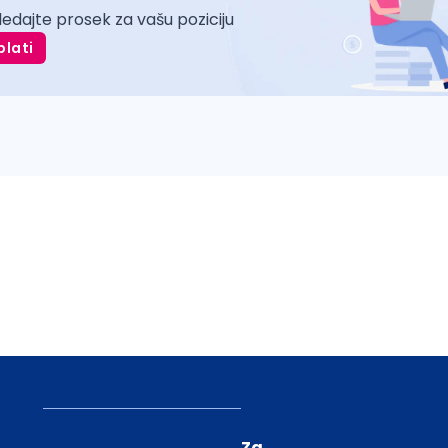
ledajte prosek za vašu poziciju
plati
Za