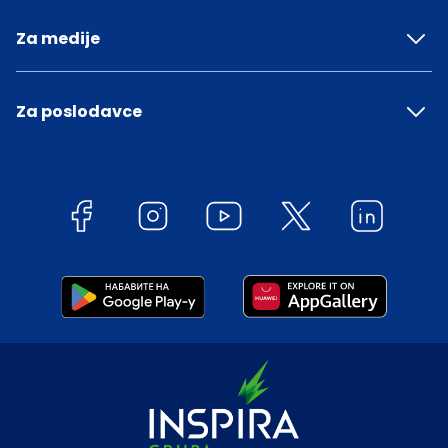
Za medije
Za poslodavce