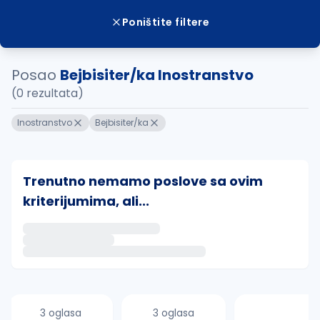
Poništite filtere
Posao
Bejbisiter/ka Inostranstvo
(0 rezultata)
Inostranstvo
Bejbisiter/ka
Trenutno nemamo poslove sa ovim
kriterijumima, ali...
Ako sačuvate ovu pretragu, obavestićemo vas putem 
uvajte pretragu
3 oglasa
3 oglasa