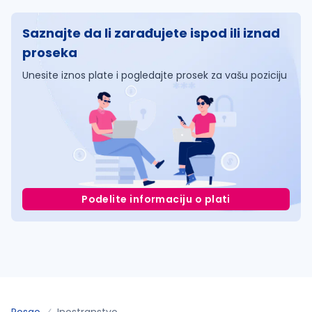
Saznajte da li zarađujete ispod ili iznad
proseka
Unesite iznos plate i pogledajte prosek za vašu poziciju
Podelite informaciju o plati
Posao
Inostranstvo