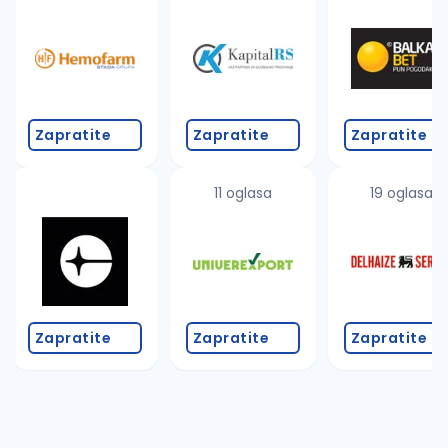
Takođe možete da:
proverite pravopisne greške (koristite č, ć, š, đ, ž,
povećajte radijus za odabrani grad
promenite odabrane filtere pretrage
Zapratite
Zapratite
Zapratite
11 oglasa
19 oglasa
Zapratite
Zapratite
Zapratite