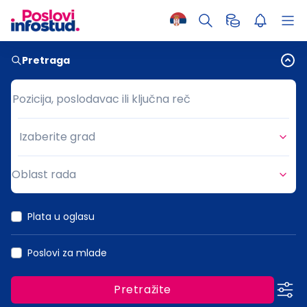
Pretraga
Pozicija, poslodavac ili ključna reč
Pozicija, poslodavac ili ključna reč
Izaberite grad
Grad
Oblast rada
Oblast rada
Plata u oglasu
Poslovi za mlade
Pretražite