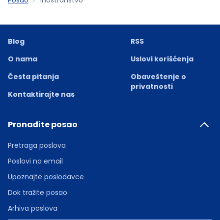
Blog
RSS
O nama
Uslovi korišćenja
Česta pitanja
Obaveštenje o
privatnosti
Kontaktirajte nas
Pronađite posao
Pretraga poslova
Poslovi na email
Upoznajte poslodavce
Dok tražite posao
Arhiva poslova