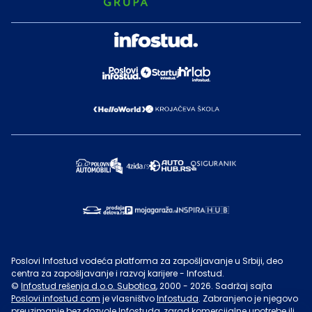
Poslovi Infostud vodeća platforma za zapošljavanje u Srbiji, deo
centra za zapošljavanje i razvoj karijere - Infostud.
©
Infostud rešenja d.o.o. Subotica
, 2000 -
2026
. Sadržaj sajta
Poslovi.infostud.com
je vlasništvo
Infostuda
. Zabranjeno je njegovo
preuzimanje bez dozvole
Infostuda
, zarad komercijalne upotrebe ili