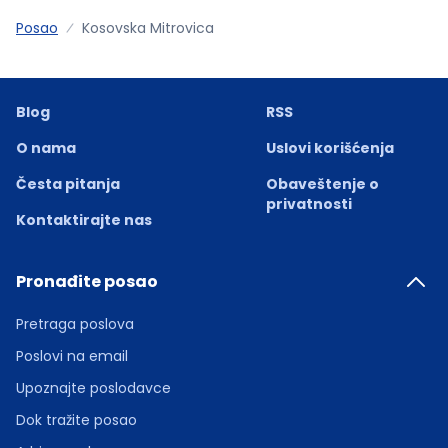
Posao
Kosovska Mitrovica
Blog
RSS
O nama
Uslovi korišćenja
Česta pitanja
Obaveštenje o
privatnosti
Kontaktirajte nas
Pronađite posao
Pretraga poslova
Poslovi na email
Upoznajte poslodavce
Dok tražite posao