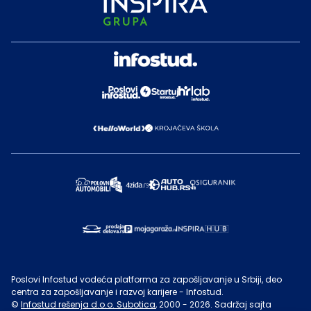
Poslovi Infostud vodeća platforma za zapošljavanje u Srbiji, deo
centra za zapošljavanje i razvoj karijere - Infostud.
©
Infostud rešenja d.o.o. Subotica
, 2000 -
2026
. Sadržaj sajta