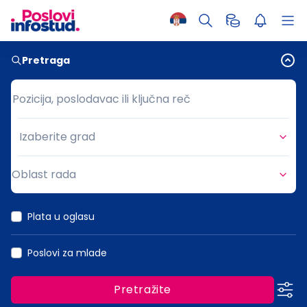
Pretraga
Pozicija, poslodavac ili ključna reč
Pozicija, poslodavac ili ključna reč
Izaberite grad
Grad
Oblast rada
Oblast rada
Plata u oglasu
Poslovi za mlade
Pretražite