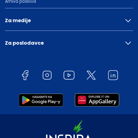
Arhiva poslova
Za medije
Za poslodavce