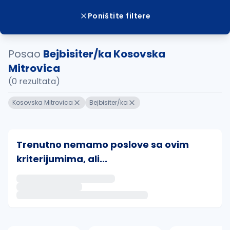
Poništite filtere
Posao
Bejbisiter/ka Kosovska
Mitrovica
(0 rezultata)
Kosovska Mitrovica
Bejbisiter/ka
Trenutno nemamo poslove sa ovim
kriterijumima, ali...
Ako sačuvate ovu pretragu, obavestićemo vas putem 