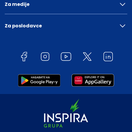
Za medije
Za poslodavce