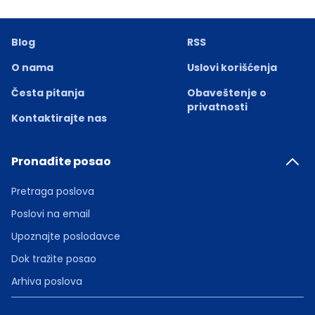
Blog
RSS
O nama
Uslovi korišćenja
Česta pitanja
Obaveštenje o
privatnosti
Kontaktirajte nas
Pronađite posao
Pretraga poslova
Poslovi na email
Upoznajte poslodavce
Dok tražite posao
Arhiva poslova