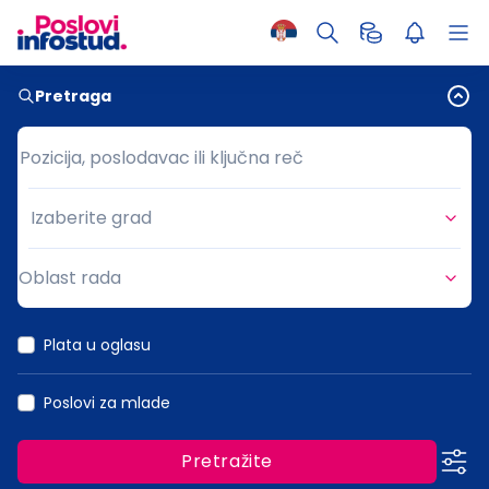
Pretraga
Pozicija, poslodavac ili ključna reč
Pozicija, poslodavac ili ključna reč
Izaberite grad
Grad
Oblast rada
Oblast rada
Plata u oglasu
Poslovi za mlade
Pretražite