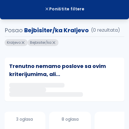
Poništite filtere
Posao
Bejbisiter/ka Kraljevo
(0 rezultata)
Kraljevo
Bejbisiter/ka
Trenutno nemamo poslove sa ovim
kriterijumima, ali...
Ako sačuvate ovu pretragu, obavestićemo vas putem 
uvajte pretragu
3 oglasa
8 oglasa