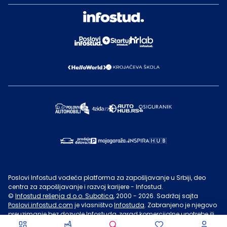
Poslovi Infostud vodeća platforma za zapošljavanje u Srbiji, deo
centra za zapošljavanje i razvoj karijere - Infostud.
©
Infostud rešenja d.o.o. Subotica
, 2000 -
2026
. Sadržaj sajta
Poslovi.infostud.com
je vlasništvo
Infostuda
. Zabranjeno je njegovo
preuzimanje bez dozvole
Infostuda
, zarad komercijalne upotrebe ili
u druge svrhe, osim za lične potrebe posetilaca sajta.
Uslovi