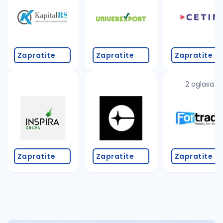
Takođe možete da:
proverite pravopisne greške (koristite č, ć, š, đ, ž,
povećajte radijus za odabrani grad
promenite odabrane filtere pretrage
Zapratite
Zapratite
Zapratite
2 oglasa
Zapratite
Zapratite
Zapratite