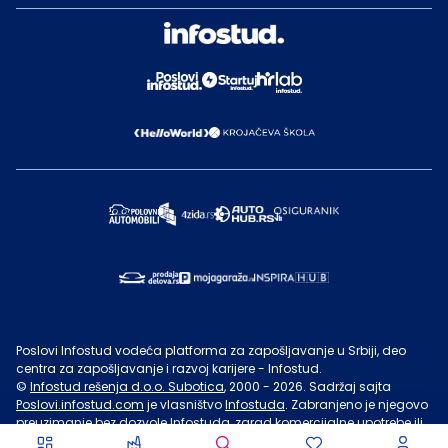
Poslovi Infostud vodeća platforma za zapošljavanje u Srbiji, deo
centra za zapošljavanje i razvoj karijere - Infostud.
©
Infostud rešenja d.o.o. Subotica
, 2000 -
2026
. Sadržaj sajta
Poslovi.infostud.com
je vlasništvo
Infostuda
. Zabranjeno je njegovo
preuzimanje bez dozvole
Infostuda
, zarad komercijalne upotrebe ili
u druge svrhe, osim za lične potrebe posetilaca sajta.
Uslovi