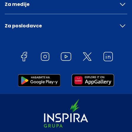
Za medije
Za poslodavce