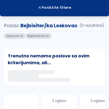
Poništite filtere
Posao
Bejbisiter/ka Leskovac
(0 rezultata)
Leskovac
Bejbisiter/ka
Trenutno nemamo poslove sa ovim
kriterijumima, ali...
Ako sačuvate ovu pretragu, obavestićemo vas putem 
uvajte pretragu
3 oglasa
3 oglasa