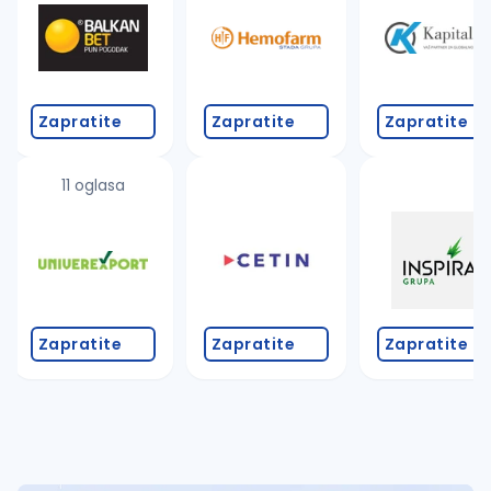
Takođe možete da:
proverite pravopisne greške (koristite č, ć, š, đ, ž,
povećajte radijus za odabrani grad
promenite odabrane filtere pretrage
Zapratite
Zapratite
Zapratite
11 oglasa
Zapratite
Zapratite
Zapratite