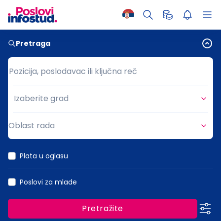
Pretraga
Pozicija, poslodavac ili ključna reč
Pozicija, poslodavac ili ključna reč
Izaberite grad
Grad
Oblast rada
Oblast rada
Plata u oglasu
Poslovi za mlade
Pretražite