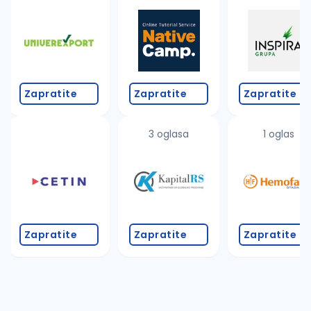
Takođe možete da:
proverite pravopisne greške (koristite č, ć, š, đ, ž,
povećajte radijus za odabrani grad
promenite odabrane filtere pretrage
Zapratite
Zapratite
Zapratite
3 oglasa
1 oglas
Zapratite
Zapratite
Zapratite