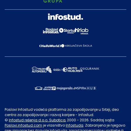
Poslovi Infostud vodeća platforma za zapošljavanje u Srbiji, deo
centra za zapošljavanje i razvoj karijere - Infostud.
©
Infostud rešenja d.o.o. Subotica
, 2000 -
2026
. Sadržaj sajta
Poslovi.infostud.com
je vlasništvo
Infostuda
. Zabranjeno je njegovo
preuzimanje bez dozvole
Infostuda
, zarad komercijalne upotrebe ili