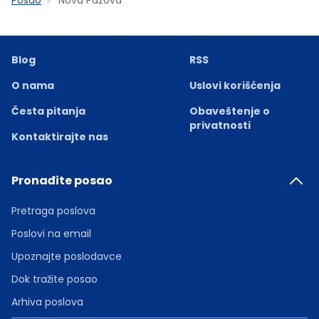
Blog
RSS
O nama
Uslovi korišćenja
Česta pitanja
Obaveštenje o
privatnosti
Kontaktirajte nas
Pronađite posao
Pretraga poslova
Poslovi na email
Upoznajte poslodavce
Dok tražite posao
Arhiva poslova