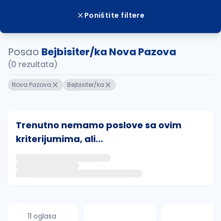
Poništite filtere
Posao
Bejbisiter/ka Nova Pazova
(0 rezultata)
Nova Pazova
Bejbisiter/ka
Trenutno nemamo poslove sa ovim
kriterijumima, ali...
Ako sačuvate ovu pretragu, obavestićemo vas putem 
uvajte pretragu
11 oglasa