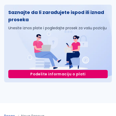
Saznajte da li zarađujete ispod ili iznad
proseka
Unesite iznos plate i pogledajte prosek za vašu poziciju
Podelite informaciju o plati
Posao
Nova Pazova