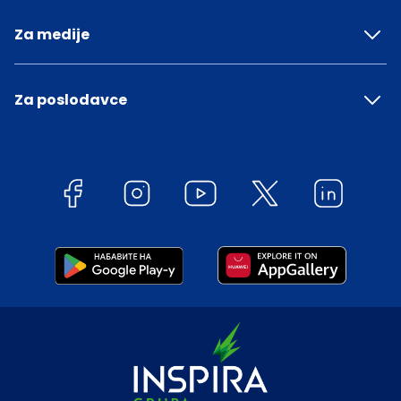
Za medije
Za poslodavce