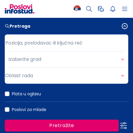
Pretraga
Pozicija, poslodavac ili ključna reč
Pozicija, poslodavac ili ključna reč
Izaberite grad
Grad
Oblast rada
Oblast rada
Plata u oglasu
Poslovi za mlade
Pretražite