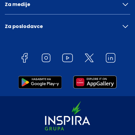
Za medije
Za poslodavce