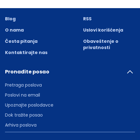
Blog
RSS
O nama
Uslovi korišćenja
Česta pitanja
Obaveštenje o
privatnosti
Kontaktirajte nas
Pronađite posao
Pretraga poslova
Poslovi na email
Upoznajte poslodavce
Dok tražite posao
Arhiva poslova