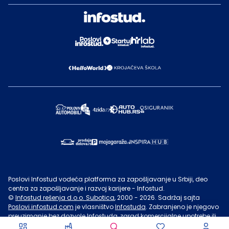
Poslovi Infostud vodeća platforma za zapošljavanje u Srbiji, deo
centra za zapošljavanje i razvoj karijere - Infostud.
©
Infostud rešenja d.o.o. Subotica
, 2000 -
2026
. Sadržaj sajta
Poslovi.infostud.com
je vlasništvo
Infostuda
. Zabranjeno je njegovo
preuzimanje bez dozvole
Infostuda
, zarad komercijalne upotrebe ili
u druge svrhe, osim za lične potrebe posetilaca sajta.
Uslovi