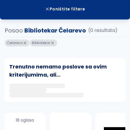
Poništite filtere
Posao
Bibliotekar Čelarevo
(0 rezultata)
Čelarevo
Bibliotekar
Trenutno nemamo poslove sa ovim
kriterijumima, ali...
Ako sačuvate ovu pretragu, obavestićemo vas putem 
uvajte pretragu
18 oglasa