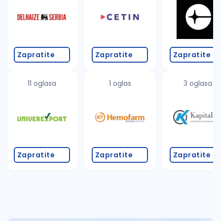
Takođe možete da:
proverite pravopisne greške (koristite č, ć, š, đ, ž,
povećajte radijus za odabrani grad
promenite odabrane filtere pretrage
Zapratite
Zapratite
Zapratite
11 oglasa
1 oglas
3 oglasa
Zapratite
Zapratite
Zapratite