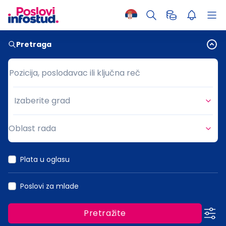
Pretraga
Pozicija, poslodavac ili ključna reč
Pozicija, poslodavac ili ključna reč
Izaberite grad
Grad
Oblast rada
Oblast rada
Plata u oglasu
Poslovi za mlade
Pretražite