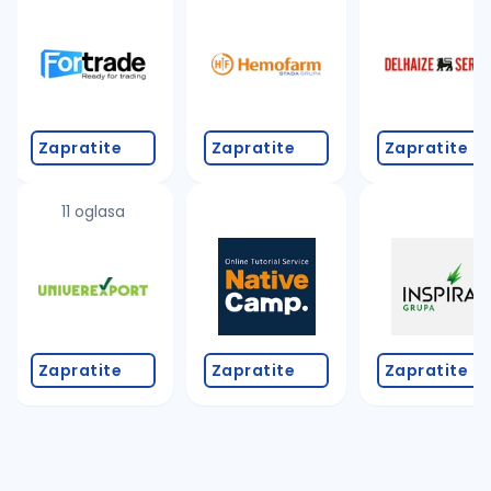
Takođe možete da:
proverite pravopisne greške (koristite č, ć, š, đ, ž,
povećajte radijus za odabrani grad
promenite odabrane filtere pretrage
Zapratite
Zapratite
Zapratite
11 oglasa
Zapratite
Zapratite
Zapratite