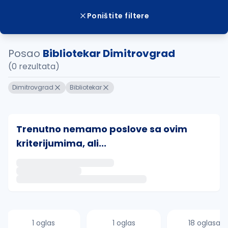
Poništite filtere
Posao
Bibliotekar Dimitrovgrad
(0 rezultata)
Dimitrovgrad
Bibliotekar
Trenutno nemamo poslove sa ovim
kriterijumima, ali...
Ako sačuvate ovu pretragu, obavestićemo vas putem 
uvajte pretragu
1 oglas
1 oglas
18 oglasa