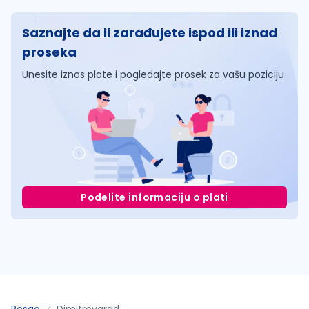
Saznajte da li zarađujete ispod ili iznad
proseka
Unesite iznos plate i pogledajte prosek za vašu poziciju
Podelite informaciju o plati
Posao
Dimitrovgrad