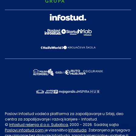
Poslovi Infostud vodeća platforma za zapošljavanje u Srbiji, deo
centra za zapošljavanje i razvoj karijere - Infostud.
©
Infostud rešenja d.o.o. Subotica
, 2000 -
2026
. Sadržaj sajta
Poslovi.infostud.com
je vlasništvo
Infostuda
. Zabranjeno je njegovo
preuzimanje bez dozvole
Infostuda
, zarad komercijalne upotrebe ili