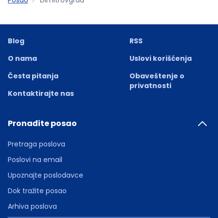
Blog
RSS
O nama
Uslovi korišćenja
Česta pitanja
Obaveštenje o
privatnosti
Kontaktirajte nas
Pronađite posao
Pretraga poslova
Poslovi na email
Upoznajte poslodavce
Dok tražite posao
Arhiva poslova