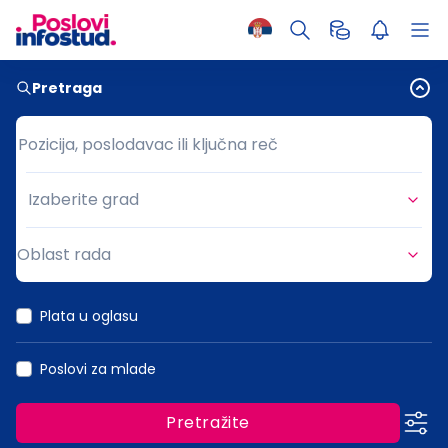
Pretraga
Pozicija, poslodavac ili ključna reč
Pozicija, poslodavac ili ključna reč
Izaberite grad
Grad
Oblast rada
Oblast rada
Plata u oglasu
Poslovi za mlade
Pretražite