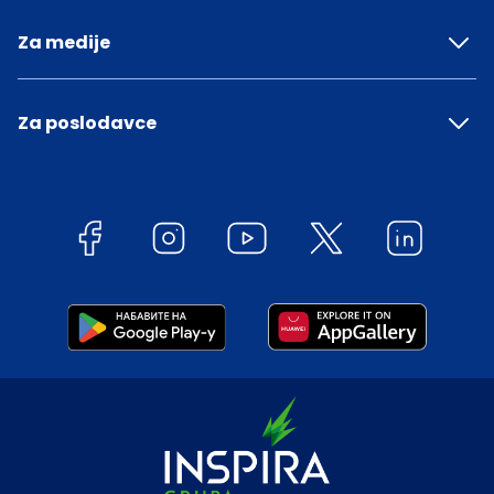
Za medije
Za poslodavce