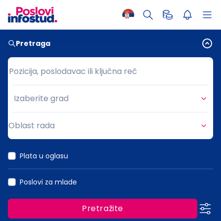
Pretraga
Pozicija, poslodavac ili ključna reč
Pozicija, poslodavac ili ključna reč
Izaberite grad
Grad
Oblast rada
Oblast rada
Plata u oglasu
Poslovi za mlade
Pretražite