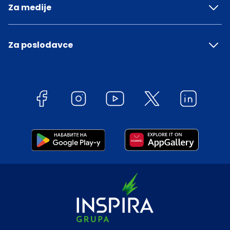
Za medije
Za poslodavce