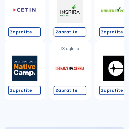
Takođe možete da:
proverite pravopisne greške (koristite č, ć, š, đ, ž,
povećajte radijus za odabrani grad
promenite odabrane filtere pretrage
Zapratite
Zapratite
Zapratite
18 oglasa
Zapratite
Zapratite
Zapratite