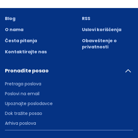
Blog
RSS
O nama
Uslovi korišćenja
Česta pitanja
Obaveštenje o
privatnosti
Kontaktirajte nas
Pronađite posao
Pretraga poslova
Poslovi na email
Upoznajte poslodavce
Dok tražite posao
Arhiva poslova