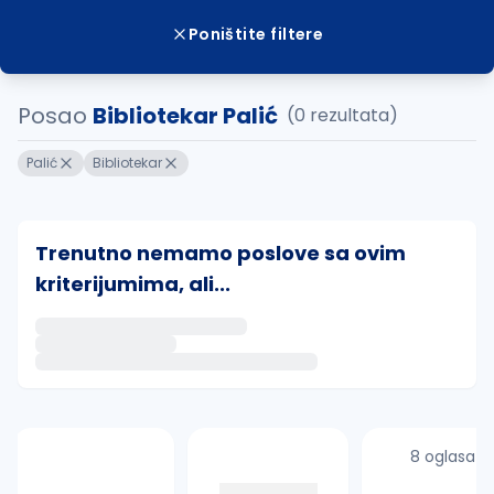
Poništite filtere
Posao
Bibliotekar Palić
(0 rezultata)
Palić
Bibliotekar
Trenutno nemamo poslove sa ovim
kriterijumima, ali...
Ako sačuvate ovu pretragu, obavestićemo vas putem 
uvajte pretragu
8 oglasa