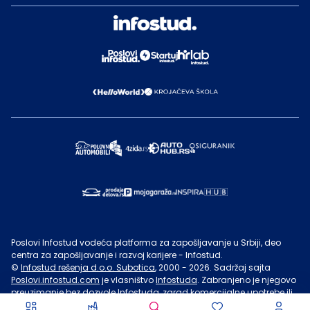
Poslovi Infostud vodeća platforma za zapošljavanje u Srbiji, deo
centra za zapošljavanje i razvoj karijere - Infostud.
©
Infostud rešenja d.o.o. Subotica
, 2000 -
2026
. Sadržaj sajta
Poslovi.infostud.com
je vlasništvo
Infostuda
. Zabranjeno je njegovo
preuzimanje bez dozvole
Infostuda
, zarad komercijalne upotrebe ili
u druge svrhe, osim za lične potrebe posetilaca sajta.
Uslovi