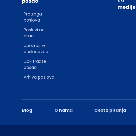
posao
medije
Pretraga
poslova
Poslovi na
email
Upoznajte
poslodavce
Dok tražite
posao
Arhiva poslova
Blog
O nama
Česta pitanja