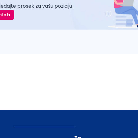
ledajte prosek za vašu poziciju
plati
Za