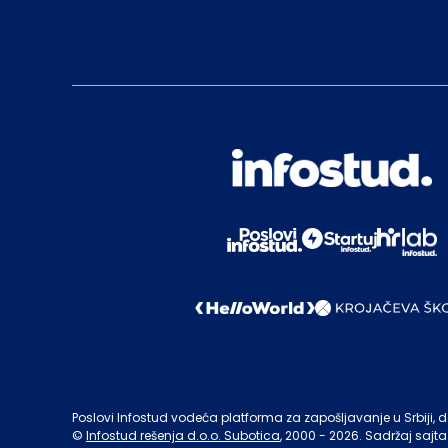
Poslovi Infostud vodeća platforma za zapošljavanje u Srbiji, de
©
Infostud rešenja d.o.o. Subotica
, 2000 -
2026
. Sadržaj sajta