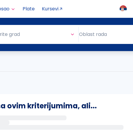
osao
Plate
Kursevi
Oblast rada
rite grad
Oblast rada
ovim kriterijumima, ali...
s putem email-a kada se pojave novi poslovi.