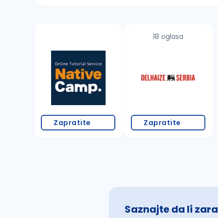
Sačuvajte pretragu
18 oglasa
Takođe možete da:
proverite pravopisne greške (koristite č, ć,
povećajte radijus za odabrani grad
promenite odabrane filtere pretrage
Zapratite
Zapratite
Saznajte da li zara