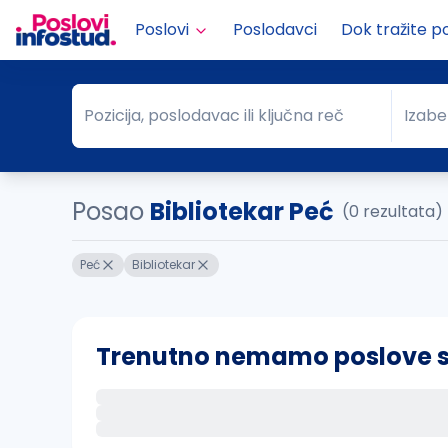
Poslovi
Poslodavci
Dok tražite p
Pozicija, poslodavac ili ključna reč
Izabe
Pozicija, poslodavac ili ključna reč
Grad
Posao
Bibliotekar Peć
(0 rezultata)
Peć
Bibliotekar
Trenutno nemamo poslove sa 
Ako sačuvate ovu pretragu, obavestićemo va