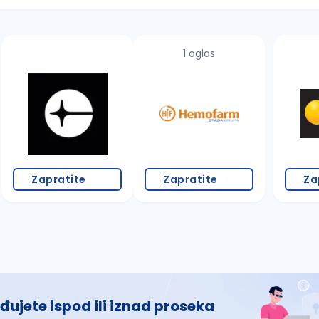
1 oglas
 š, đ, ž, dž)
Zapratite
Zapratite
Za
đujete ispod ili iznad proseka