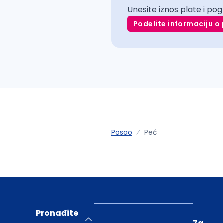
Unesite iznos plate i pog
Podelite informaciju o 
Posao
Peć
Pronađite
Za