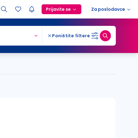
Prijavite se
Za poslodavce
Poništite filtere