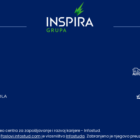
o centra za zapošljavanje i razvoj karijere - Infostud.
Poslovi.infostud.com
je vlasništvo
Infostuda
. Zabranjeno je njegovo preu